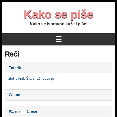
Kako se piše
Kako se ispravno kaže i piše!
☰
Reči
Teferič
izlet
piknik
Šta znači
veselje
Zulum
01. maj ili 1. maj