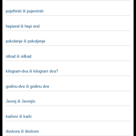
pojeftiniti ili pojevtiniti
hepiend ili hepi end
pokolenje ili pokoljenje
otkad ili odkad
kilogram-dva ili kilogram dva?
godinu-dve ili godinu dve
Jevrej ili Jevrejin
kaiševi ili kaiši
doskora ili doskoro