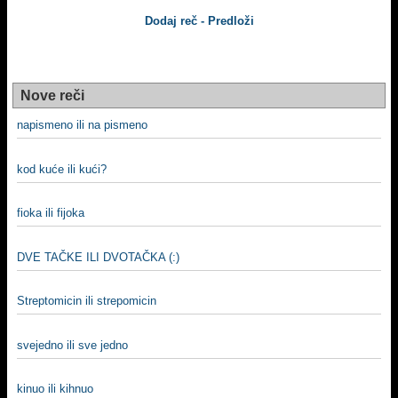
Dodaj reč - Predloži
Nove reči
napismeno ili na pismeno
kod kuće ili kući?
fioka ili fijoka
DVE TAČKE ILI DVOTAČKA (:)
Streptomicin ili strepomicin
svejedno ili sve jedno
kinuo ili kihnuo