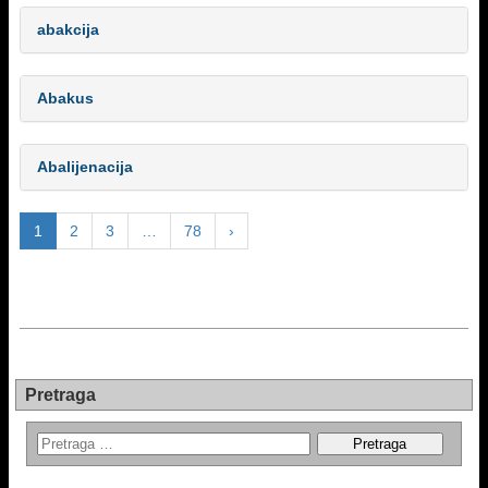
abakcija
Abakus
Abalijenacija
1
2
3
…
78
›
Pretraga