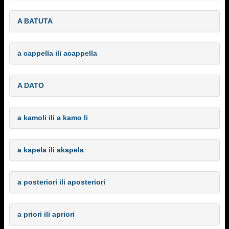
A BATUTA
a cappella ili acappella
A DATO
a kamoli ili a kamo li
a kapela ili akapela
a posteriori ili aposteriori
a priori ili apriori