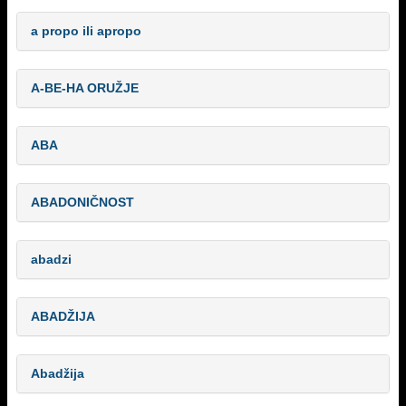
a propo ili apropo
A-BE-HA ORUŽJE
ABA
ABADONIČNOST
abadzi
ABADŽIJA
Abadžija