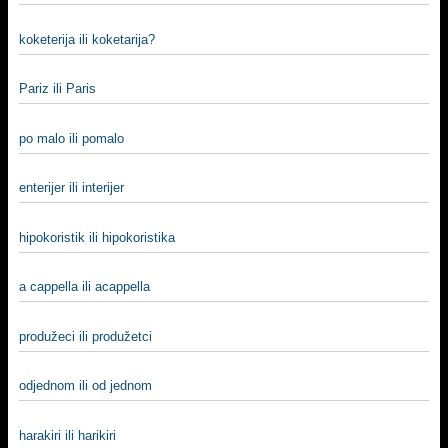
koketerija ili koketarija?
Pariz ili Paris
po malo ili pomalo
enterijer ili interijer
hipokoristik ili hipokoristika
a cappella ili acappella
produžeci ili produžetci
odjednom ili od jednom
harakiri ili harikiri