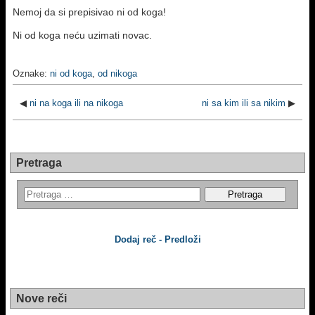
Nemoj da si prepisivao ni od koga!
Ni od koga neću uzimati novac.
Oznake:
ni od koga
,
od nikoga
◀
ni na koga ili na nikoga
ni sa kim ili sa nikim
▶
Pretraga
Dodaj reč - Predloži
Nove reči