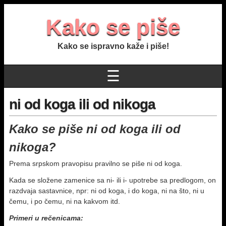
Kako se piše
Kako se ispravno kaže i piše!
☰
ni od koga ili od nikoga
Kako se piše ni od koga ili od
nikoga?
Prema srpskom pravopisu pravilno se piše ni od koga.
Kada se složene zamenice sa ni- ili i- upotrebe sa predlogom, on
razdvaja sastavnice, npr: ni od koga, i do koga, ni na što, ni u
čemu, i po čemu, ni na kakvom itd.
Primeri u rečenicama: