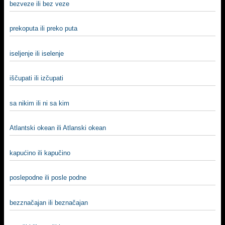
bezveze ili bez veze
prekoputa ili preko puta
iselјenje ili iselenje
iščupati ili izčupati
sa nikim ili ni sa kim
Atlantski okean ili Atlanski okean
kapućino ili kapučino
poslepodne ili posle podne
bezznačajan ili beznačajan