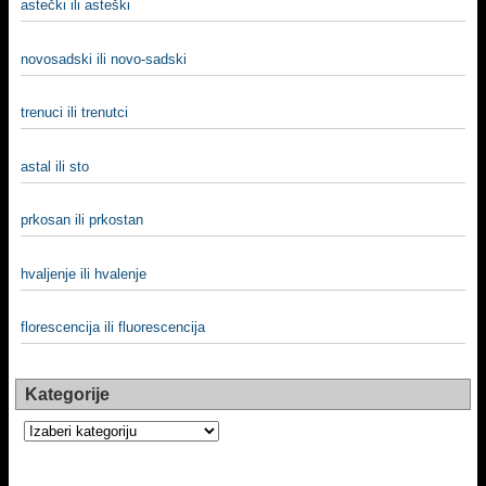
astečki ili asteški
novosadski ili novo-sadski
trenuci ili trenutci
astal ili sto
prkosan ili prkostan
hvalјenje ili hvalenje
florescencija ili fluorescencija
Kategorije
Kategorije