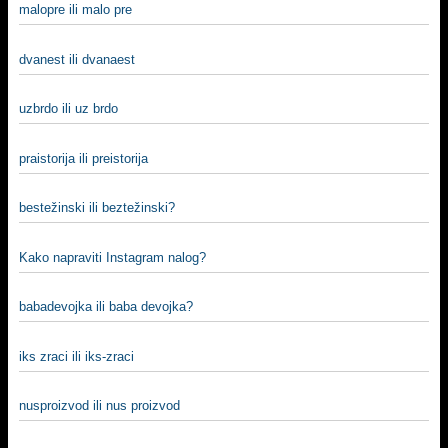
malopre ili malo pre
dvanest ili dvanaest
uzbrdo ili uz brdo
praistorija ili preistorija
bestežinski ili beztežinski?
Kako napraviti Instagram nalog?
babadevojka ili baba devojka?
iks zraci ili iks-zraci
nusproizvod ili nus proizvod