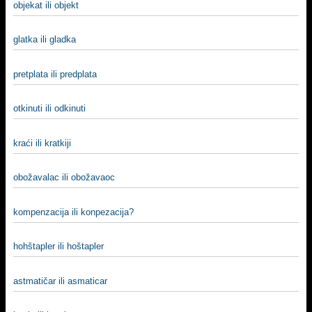
objekat ili objekt
glatka ili gladka
pretplata ili predplata
otkinuti ili odkinuti
kraći ili kratkiji
obožavalac ili obožavaoc
kompenzacija ili konpezacija?
hohštapler ili hoštapler
astmatičar ili asmaticar