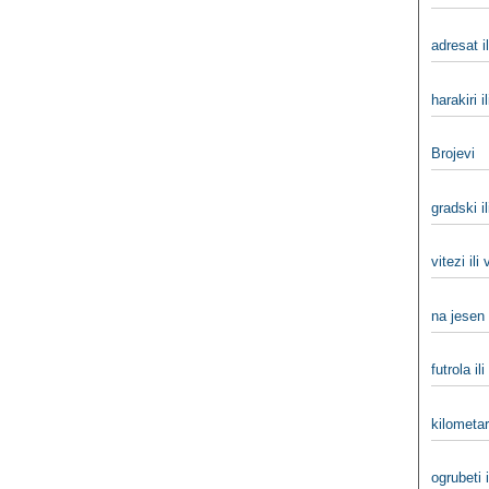
adresat i
harakiri il
Brojevi
gradski il
vitezi ili
na jesen 
futrola ili
kilometar
ogrubeti i