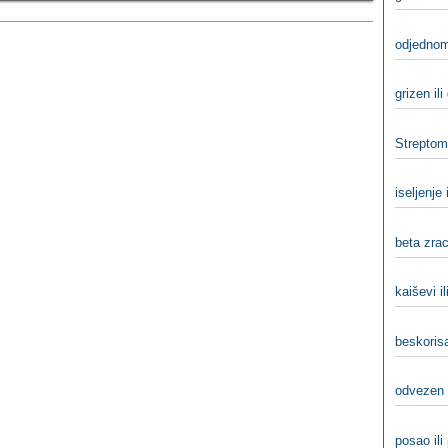
odjednom
grizen ili
Streptomi
iselјenje 
beta zraci
kaiševi il
beskorisa
odvezen 
posao ili