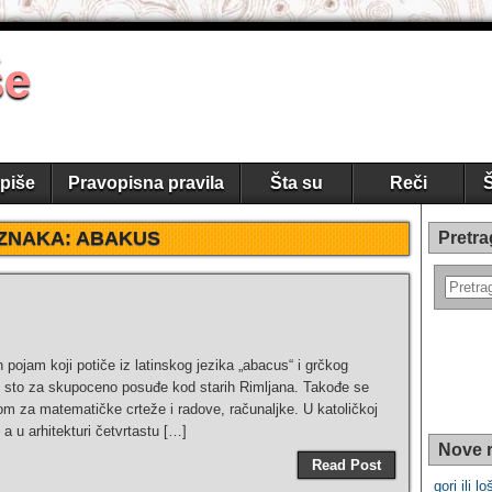
še
piše
Pravopisna pravila
Šta su
Reči
Š
ZNAKA:
ABAKUS
Pretra
ojam koji potiče iz latinskog jezika „abacus“ i grčkog
i sto za skupoceno posuđe kod starih Rimljana. Takođe se
om za matematičke crteže i radove, računaljke. U katoličkoj
a u arhitekturi četvrtastu […]
Nove r
Read Post
gori ili loš