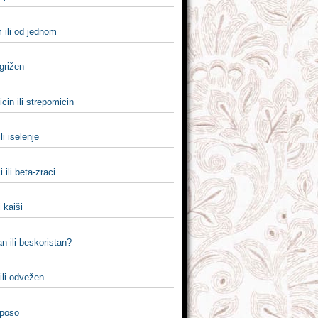
 ili od jednom
 grižen
cin ili strepomicin
ili iselenje
 ili beta-zraci
i kaiši
n ili beskoristan?
ili odvežen
 poso