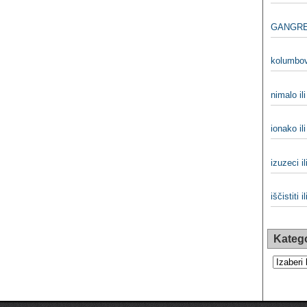
GANGRE
kolumbovo
nimalo il
ionako il
izuzeci il
iščistiti il
Katego
Kategorij