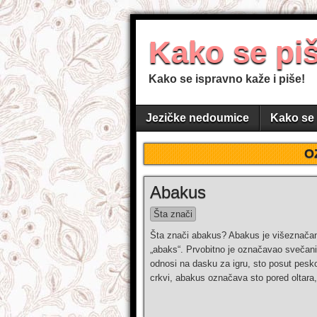
Kako se pi
Kako se ispravno kaže i piše!
Jezičke nedoumice
Kako se 
O
Abakus
Šta znači
Šta znači abakus? Abakus je višeznačan p
„abaks“. Prvobitno je označavao svečan
odnosi na dasku za igru, sto posut pesk
crkvi, abakus označava sto pored oltara, 