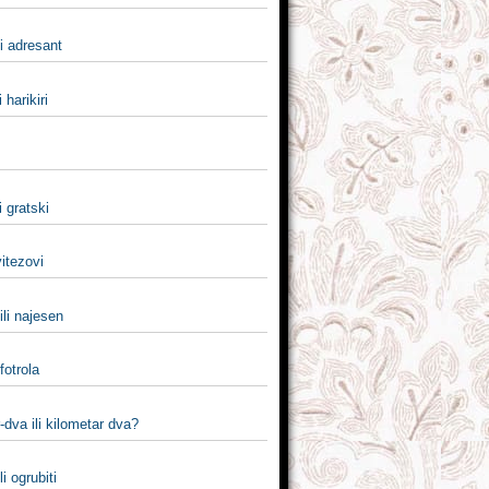
li adresant
i harikiri
i gratski
 vitezovi
ili najesen
 fotrola
-dva ili kilometar dva?
li ogrubiti