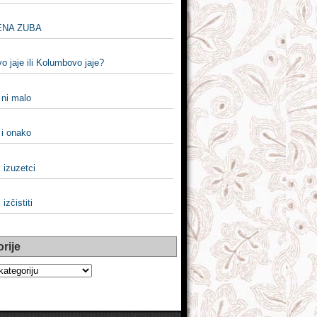
NA ZUBA
 jaje ili Kolumbovo jaje?
i ni malo
i i onako
i izuzetci
i izčistiti
rije
e