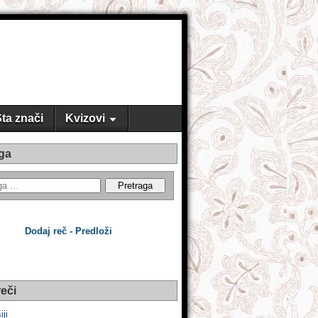
ta znači
Kvizovi
ga
Dodaj reč - Predloži
eči
iji