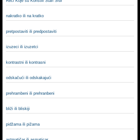
Reči Koje su Koristili Stari Srbi
nakratko ili na kratko
pretpostaviti ili predpostaviti
izuzeci ili izuzetci
kontrastni ili kontrasni
odskačući ili odskakajući
prehrambeni ili prehranbeni
bliži ili bliskiji
pidžama ili pižama
astmatičar ili asmaticar