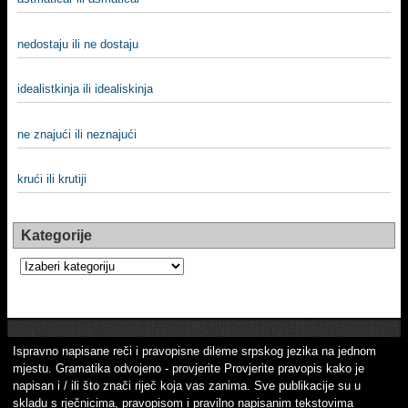
nedostaju ili ne dostaju
idealistkinja ili idealiskinja
ne znajući ili neznajući
krući ili krutiji
Kategorije
Kategorije
Ispravno napisane reči i pravopisne dileme srpskog jezika na jednom
mjestu. Gramatika odvojeno - provjerite Provjerite pravopis kako je
napisan i / ili što znači riječ koja vas zanima. Sve publikacije su u
skladu s rječnicima, pravopisom i pravilno napisanim tekstovima