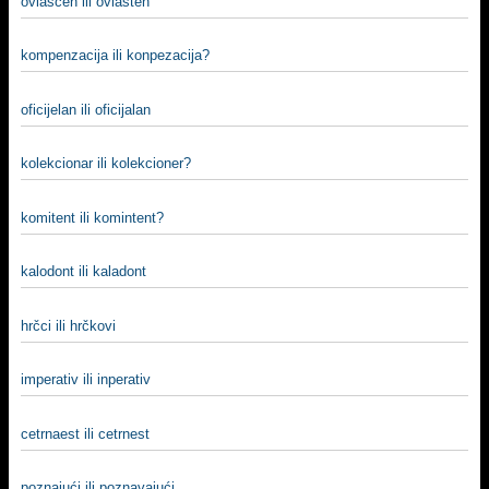
ovlašćen ili ovlašten
kompenzacija ili konpezacija?
oficijelan ili oficijalan
kolekcionar ili kolekcioner?
komitent ili komintent?
kalodont ili kaladont
hrčci ili hrčkovi
imperativ ili inperativ
cetrnaest ili cetrnest
poznajući ili poznavajući