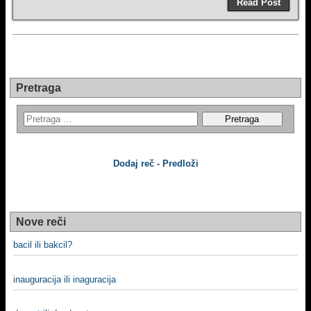
Read Post
Pretraga
Dodaj reč - Predloži
Nove reči
bacil ili bakcil?
inauguracija ili inaguracija