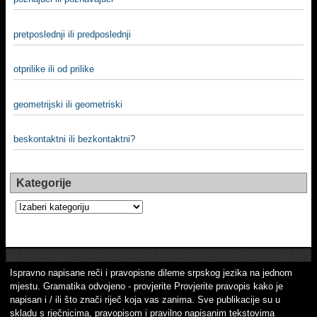
pretposlednji ili predposlednji
otprilike ili od prilike
geometrijski ili geometriski
beskontaktni ili bezkontaktni?
Kategorije
Kategorije
Ispravno napisane reči i pravopisne dileme srpskog jezika na jednom
mjestu. Gramatika odvojeno - provjerite Provjerite pravopis kako je
napisan i / ili što znači riječ koja vas zanima. Sve publikacije su u
skladu s rječnicima, pravopisom i pravilno napisanim tekstovima