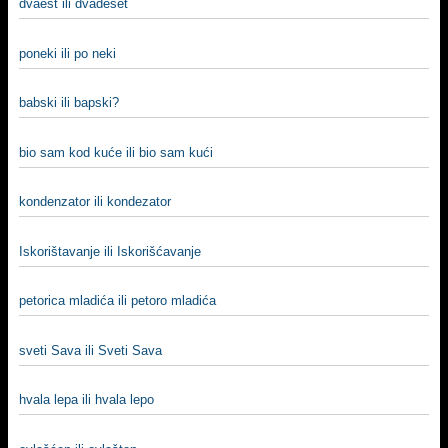
dvaest ili dvadeset
poneki ili po neki
babski ili bapski?
bio sam kod kuće ili bio sam kući
kondenzator ili kondezator
Iskorištavanje ili Iskorišćavanje
petorica mladića ili petoro mladića
sveti Sava ili Sveti Sava
hvala lepa ili hvala lepo