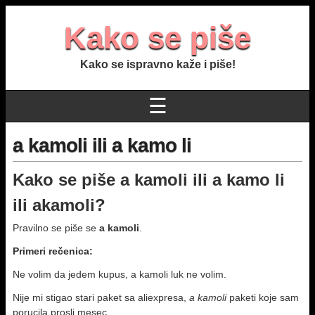
Kako se piše
Kako se ispravno kaže i piše!
☰
a kamoli ili a kamo li
Kako se piše a kamoli ili a kamo li
ili akamoli?
Pravilno se piše se
a kamoli
.
Primeri rečenica:
Ne volim da jedem kupus, a kamoli luk ne volim.
Nije mi stigao stari paket sa aliexpresa,
a kamoli
paketi koje sam
porucila prosli mesec.