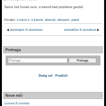
Sama ćeš čuvati ovce, a kamoli kad podvikne gazda!
Oznake:
a kamo li
,
a kamoli
,
akamoli
,
aliexpres
,
paket
◀
aluminijum ili aluminium
astmatičar ili asmaticar
▶
Pretraga
Dodaj reč - Predloži
Nove reči
izvrsna ili izvrstna