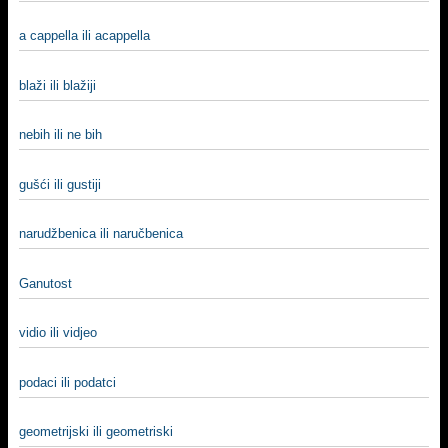
a cappella ili acappella
blaži ili blažiji
nebih ili ne bih
gušći ili gustiji
narudžbenica ili naručbenica
Ganutost
vidio ili vidjeo
podaci ili podatci
geometrijski ili geometriski