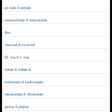
po malo ili pomalo
naravoučenije ili naravučenije
Bes
zauzvrat ili za uzvrat
01. maj ili 1. maj
trebaš ili trebalo bi
konkistator ili konkvistador
oštrokondža ili oštrokonđa
janičar ili janjičar