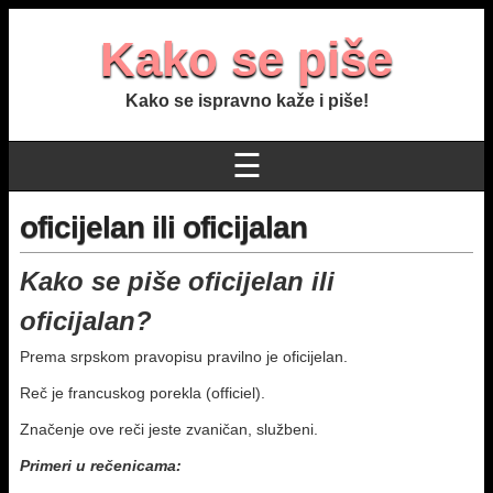
Kako se piše
Kako se ispravno kaže i piše!
☰
oficijelan ili oficijalan
Kako se piše oficijelan ili
oficijalan?
Prema srpskom pravopisu pravilno je oficijelan.
Reč je francuskog porekla (officiel).
Značenje ove reči jeste zvaničan, službeni.
Primeri u rečenicama: