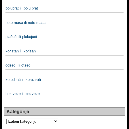
polubrat ili polu brat
neto masa ili neto-masa
plačući ili plakajući
koristan ili korisan
odseći ili otseći
korodirati ili korozirati
bez veze ili bezveze
Kategorije
Kategorije