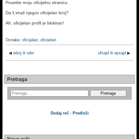
Posetite moju oficijelnu stranicu.
Da li imaš njegov oficijelan broj?
Ah, oficijelan profil je blokiran!
Oznake:
oficijalan
,
oficijelan
◀
odvij ili odvi
ofsajd ili opsajd
▶
Pretraga
Dodaj reč - Predloži