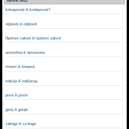
Nove reči
kidnapovati ili kindapovati?
otploviti ili odploviti
Njutnovi zakoni ili njutnovi zakoni
atmosfera ili atmosvera
trinesti ili trinaesti
indicija ili indikacija
prsni ili prstni
genij ili genije
zaboga ili za boga