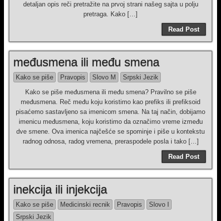
detaljan opis reči pretražite na prvoj strani našeg sajta u polju
pretraga. Kako […]
Read Post
međusmena ili među smena
Kako se piše
Pravopis
Slovo M
Srpski Jezik
Kako se piše međusmena ili među smena? Pravilno se piše
međusmena. Reč među koju koristimo kao prefiks ili prefiksoid
pisaćemo sastavljeno sa imenicom smena. Na taj način, dobijamo
imenicu međusmena, koju koristimo da označimo vreme između
dve smene. Ova imenica najčešće se spominje i piše u kontekstu
radnog odnosa, radog vremena, preraspodele posla i tako […]
Read Post
inekcija ili injekcija
Kako se piše
Medicinski recnik
Pravopis
Slovo I
Srpski Jezik