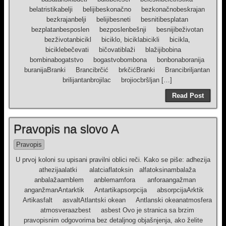
belatristikabelji belijibeskonačno bezkonačnobeskrajan
bezkrajanbelji belijibesneti besnitibesplatan
bezplatanbesposlen bezposlenbešnji besnijibeživotan
bezživotanbicikl biciklo, biciklabicikli bicikla,
biciklebečevati bičovatiblaži blažijibobina
bombinabogatstvo bogastvobombona bonbonaboranija
buranijaBranki Brancibrčić brkčićBranki Brancibriljantan
brilijantanbrojilac brojiocbršljan […]
Read Post
Pravopis na slovo A
Pravopis
U prvoj koloni su upisani pravilni oblici reči. Kako se piše: adhezija
athezijaalatki alatciaflatoksin alfatoksinambalaža
anbalažaamblem anblemamfora anforaangažman
anganžmanAntarktik Antartikapsorpcija absorpcijaArktik
Artikasfalt asvaltAtlantski okean Antlanski okeanatmosfera
atmosveraazbest asbest Ovo je stranica sa brzim
pravopisnim odgovorima bez detaljnog objašnjenja, ako želite