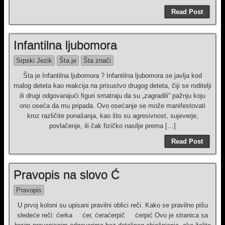
Read Post
Infantilna ljubomora
Srpski Jezik
Šta je
Šta znači
Šta je Infantilna ljubomora ? Infantilna ljubomora se javlja kod
malog deteta kao reakcija na prisustvo drugog deteta, čiji se roditelji
ili drugi odgovarajući figuri smatraju da su „zagradili“ pažnju koju
ono oseća da mu pripada. Ovo osećanje se može manifestovati
kroz različite ponašanja, kao što su agresivnost, sujeverje,
povlačenje, ili čak fizičko nasilje prema […]
Read Post
Pravopis na slovo Ć
Pravopis
U prvoj koloni su upisani pravilni oblici reči. Kako se pravilno pišu
sledeće reči: ćerka ćer, ćeraćerpič ćerpić Ovo je stranica sa