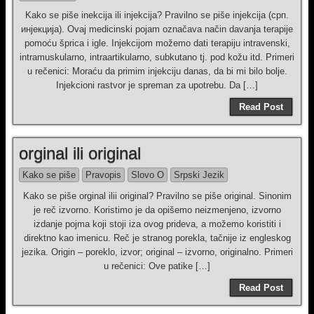
Kako se piše inekcija ili injekcija? Pravilno se piše injekcija (срп.
инјекција). Ovaj medicinski pojam označava način davanja terapije
pomoću šprica i igle. Injekcijom možemo dati terapiju intravenski,
intramuskularno, intraartikularno, subkutano tj. pod kožu itd. Primeri
u rečenici: Moraću da primim injekciju danas, da bi mi bilo bolje.
Injekcioni rastvor je spreman za upotrebu. Da […]
Read Post
orginal ili original
Kako se piše
Pravopis
Slovo O
Srpski Jezik
Kako se piše orginal ilii original? Pravilno se piše original. Sinonim
je reč izvorno. Koristimo je da opišemo neizmenjeno, izvorno
izdanje pojma koji stoji iza ovog prideva, a možemo koristiti i
direktno kao imenicu. Reč je stranog porekla, tačnije iz engleskog
jezika. Origin – poreklo, izvor; original – izvorno, originalno. Primeri
u rečenici: Ove patike […]
Read Post