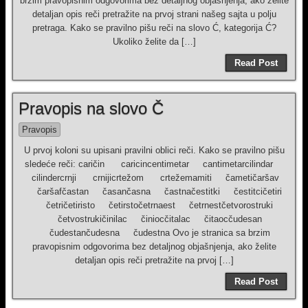
brzim pravopisnim odgovorima bez detaljnog objašnjenja, ako želite
detaljan opis reči pretražite na prvoj strani našeg sajta u polju
pretraga. Kako se pravilno pišu reči na slovo Ć, kategorija Ć?
Ukoliko želite da […]
Read Post
Pravopis na slovo Č
Pravopis
U prvoj koloni su upisani pravilni oblici reči. Kako se pravilno pišu
sledeće reči: caričin caricincentimetar cantimetarcilindar
cilindercrnji crnijicrtežom crtežemamiti čametičaršav
čaršafčastan časančasna častnačestitki čestitcičetiri
četričetiristo četirstočetrnaest četrnestčetvorostruki
četvostrukičinilac činiocčitalac čitaocčudesan
čudestančudesna čudestna Ovo je stranica sa brzim
pravopisnim odgovorima bez detaljnog objašnjenja, ako želite
detaljan opis reči pretražite na prvoj […]
Read Post