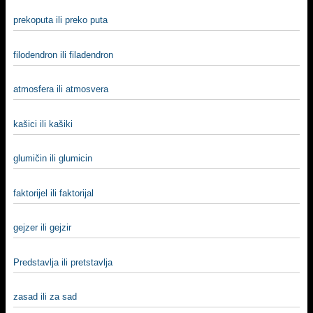
prekoputa ili preko puta
filodendron ili filadendron
atmosfera ili atmosvera
kašici ili kašiki
glumičin ili glumicin
faktorijel ili faktorijal
gejzer ili gejzir
Predstavlja ili pretstavlja
zasad ili za sad