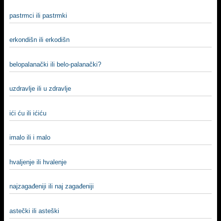
pastrmci ili pastrmki
erkondišn ili erkodišn
belopalanački ili belo-palanački?
uzdravlje ili u zdravlje
ići ću ili ićiću
imalo ili i malo
hvalјenje ili hvalenje
najzagađeniji ili naj zagađeniji
astečki ili asteški