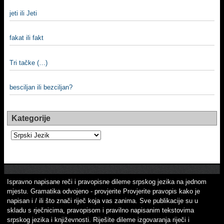
jeti ili Jeti
fakat ili fakt
Tri tačke (…)
besciljan ili bezciljan?
Kategorije
Kategorije
Ispravno napisane reči i pravopisne dileme srpskog jezika na jednom
mjestu. Gramatika odvojeno - provjerite Provjerite pravopis kako je
napisan i / ili što znači riječ koja vas zanima. Sve publikacije su u
skladu s rječnicima, pravopisom i pravilno napisanim tekstovima
srpskog jezika i književnosti. Riješite dileme izgovaranja riječi i