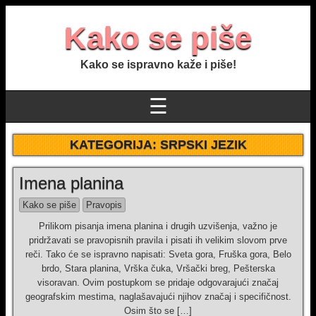
Kako se piše
Kako se ispravno kaže i piše!
☰
KATEGORIJA:
SRPSKI JEZIK
Imena planina
Kako se piše
Pravopis
Prilikom pisanja imena planina i drugih uzvišenja, važno je
pridržavati se pravopisnih pravila i pisati ih velikim slovom prve
reči. Tako će se ispravno napisati: Sveta gora, Fruška gora, Belo
brdo, Stara planina, Vrška čuka, Vršački breg, Pešterska
visoravan. Ovim postupkom se pridaje odgovarajući značaj
geografskim mestima, naglašavajući njihov značaj i specifičnost.
Osim što se […]