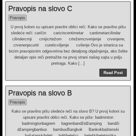
Pravopis na slovo C
Pravopis
U prvoj koloni su upisani pravilni oblici reči. Kako se pravilno pišu
sledeće reči: caričin caricincentimetar cantimetarcilindar
cilindercrnji crnijicrtežom crtežemcrvenjenje crvenjene,
crvenenjecuriti cureticviljenje cvilenje Ovo je stranica sa
brzim pravopisnim odgovorima bez detaljnog objašnjenja, ako želite
detaljan opis reči pretražite na prvoj strani našeg sajta u polju
pretraga. Kako […]
Read Post
Pravopis na slovo B
Pravopis
Kako se pravilno pišu sledeće reči na slovo B? U prvoj koloni su
upisani pravilni oblici reči. Kako se piše: badminton
badmingtonbagrem bagrenbandžidžamping bandži
džampingbanbus bambusBangkok Bankokbaštenski
bašatanskibdeti bditibelešci beleškibeletristika