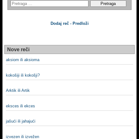
Dodaj reč - Predloži
Nove reči
aksiom ili aksioma
kokošiji ili kokošji?
Arktik ili Artik
eksces ili ekces
jašući ili jahajući
izvezen ili izvežen