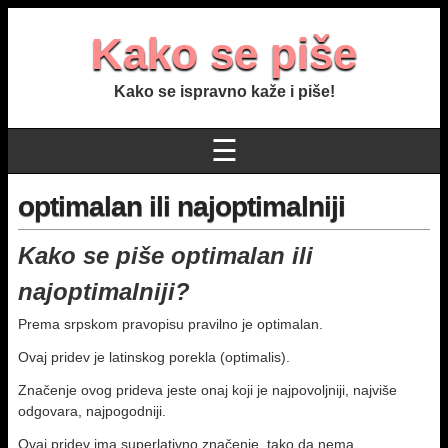
Kako se piše
Kako se ispravno kaže i piše!
☰
optimalan ili najoptimalniji
Kako se piše optimalan ili
najoptimalniji?
Prema srpskom pravopisu pravilno je optimalan.
Ovaj pridev je latinskog porekla (optimalis).
Značenje ovog prideva jeste onaj koji je najpovoljniji, najviše
odgovara, najpogodniji.
Ovaj pridev ima superlativno značenje, tako da nema