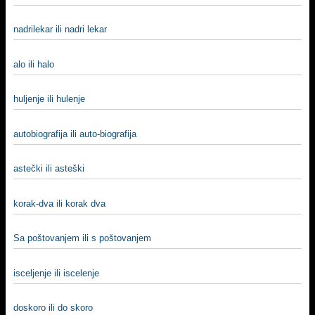
nadrilekar ili nadri lekar
alo ili halo
hulјenje ili hulenje
autobiografija ili auto-biografija
astečki ili asteški
korak-dva ili korak dva
Sa poštovanjem ili s poštovanjem
iscelјenje ili iscelenje
doskoro ili do skoro