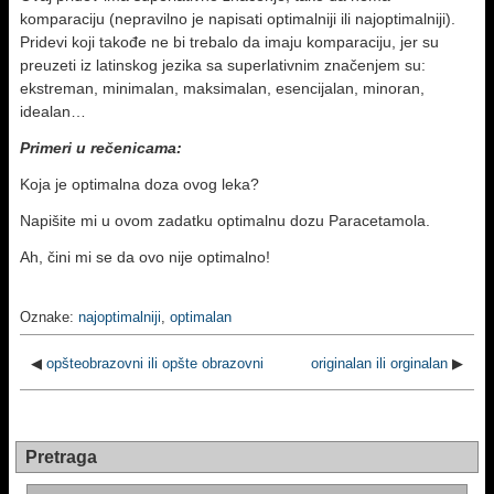
komparaciju (nepravilno je napisati optimalniji ili najoptimalniji).
Pridevi koji takođe ne bi trebalo da imaju komparaciju, jer su
preuzeti iz latinskog jezika sa superlativnim značenjem su:
ekstreman, minimalan, maksimalan, esencijalan, minoran,
idealan…
Primeri u rečenicama:
Koja je optimalna doza ovog leka?
Napišite mi u ovom zadatku optimalnu dozu Paracetamola.
Ah, čini mi se da ovo nije optimalno!
Oznake:
najoptimalniji
,
optimalan
◀
opšteobrazovni ili opšte obrazovni
originalan ili orginalan
▶
Pretraga