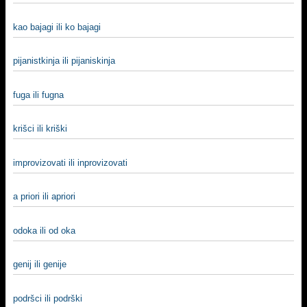
kao bajagi ili ko bajagi
pijanistkinja ili pijaniskinja
fuga ili fugna
krišci ili kriški
improvizovati ili inprovizovati
a priori ili apriori
odoka ili od oka
genij ili genije
podršci ili podrški