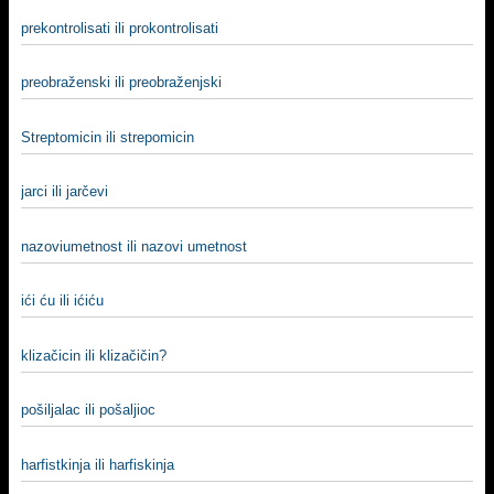
prekontrolisati ili prokontrolisati
preobraženski ili preobraženjski
Streptomicin ili strepomicin
jarci ili jarčevi
nazoviumetnost ili nazovi umetnost
ići ću ili ićiću
klizačicin ili klizačičin?
pošiljalac ili pošaljioc
harfistkinja ili harfiskinja