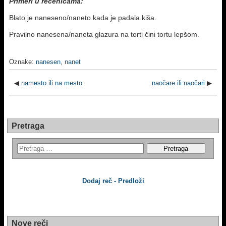
Primeri u rečenicama:
Blato je naneseno/naneto kada je padala kiša.
Pravilno nanesena/naneta glazura na torti čini tortu lepšom.
Oznake:
nanesen
,
nanet
◀
namesto ili na mesto
naočare ili naočari
▶
Pretraga
Dodaj reč - Predloži
Nove reči