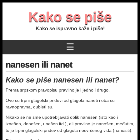
Kako se piše
Kako se ispravno kaže i piše!
☰
nanesen ili nanet
Kako se piše nanesen ili nanet?
Prema srpskom pravopisu pravilno je i jedno i drugo.
Ovo su trpni glagolski pridevi od glagola naneti i oba su
ravnopravna, dubleti su.
Nikako se ne sme upotrebljavati oblik nanešen (isto kao i
iznešen, donešen, unešen itd.), ali pravilno je nanošen, međutim,
to je trpni glagolski pridev od glagola nesvršenog vida (nanositi).