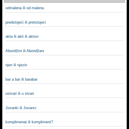
odmalena ili od malena
predstojeći ili pretstojeći
akta ili akti ili aktovi
Aboridžini ili Aboridžani
njen ili njezin
bar a bar ili barabar
ustvari ili u stvari
Jovanki ili Jovanci
komplimenat ili kompliment?