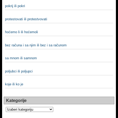
pokrij ili pokri
protestovati ili protestvovati
hoćemo li ili hoćemoli
bez računa i sa njim ili bez i sa računom
sa mnom ili samnom
poljubci ili poljupci
koje ili ko je
Kategorije
Kategorije