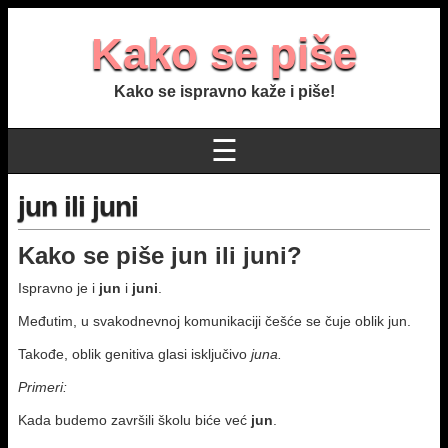
Kako se piše
Kako se ispravno kaže i piše!
☰
jun ili juni
Kako se piše
jun ili juni
?
Ispravno je i
jun
i
juni
.
Međutim, u svakodnevnoj komunikaciji češće se čuje oblik jun.
Takođe, oblik genitiva glasi isklјučivo
juna.
Primeri:
Kada budemo završili školu biće već
jun
.