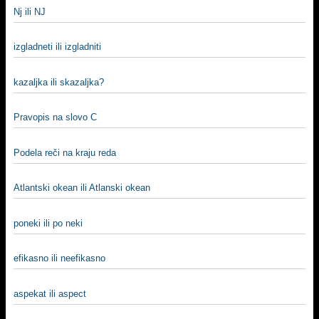
Nj ili NJ
izgladneti ili izgladniti
kazaljka ili skazaljka?
Pravopis na slovo C
Podela reči na kraju reda
Atlantski okean ili Atlanski okean
poneki ili po neki
efikasno ili neefikasno
aspekat ili aspect