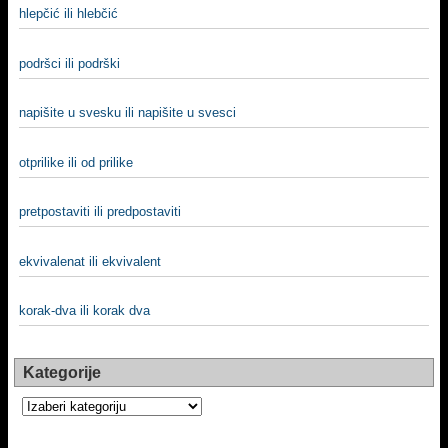
hlepčić ili hlebčić
podršci ili podrški
napišite u svesku ili napišite u svesci
otprilike ili od prilike
pretpostaviti ili predpostaviti
ekvivalenat ili ekvivalent
korak-dva ili korak dva
Kategorije
Kategorije