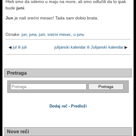
Hteli smo da odemo u maju na more, ali smo odlučili da to ipak
bude
juni
.
Jun
je naš srećni mesec! Tada sam dobio brata.
Oznake:
jun
,
juna
,
juni
,
srećni mesec
,
u junu
◀
jul ili juli
julijanski kalendar ili Julijanski kalendar
▶
Pretraga
Dodaj reč - Predloži
Nove reči