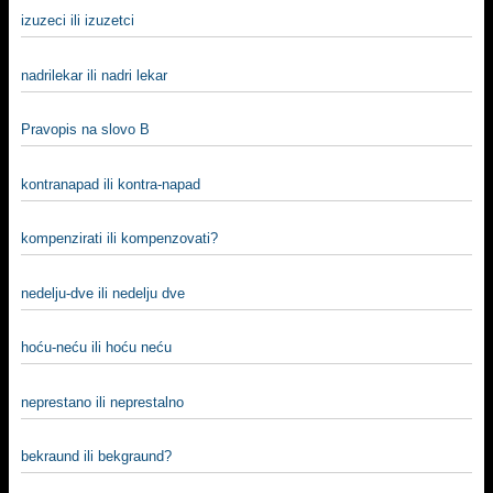
izuzeci ili izuzetci
nadrilekar ili nadri lekar
Pravopis na slovo B
kontranapad ili kontra-napad
kompenzirati ili kompenzovati?
nedelju-dve ili nedelju dve
hoću-neću ili hoću neću
neprestano ili neprestalno
bekraund ili bekgraund?