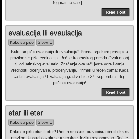
Bog nam je dao […]
Read Post
evaluacija ili evaulacija
Kako se piše
Slovo E
Kako se piše evaluacija ili evaulacija? Prema srpskom pravopisu
pravilno se piše evaluacija. Reč je francuskog porekla (évaluation)
tj. od latinskog evaluatio. Značenje ove reči jeste određivanje
vrednosti, ocenjivanje, procenjivanje. Primeri u rečenicama: Kada
će biti evaluacija? Evaluacija gradiva biće 27. septembra. Hej,
počinje evaluacija!
Read Post
etar ili eter
Kako se piše
Slovo E
Kako se piše etar ili eter? Prema srpskom pravopisu oba oblika su
pravilna. Upotrebljavaju se u srpskom jeziku ravnopravno. Reč je