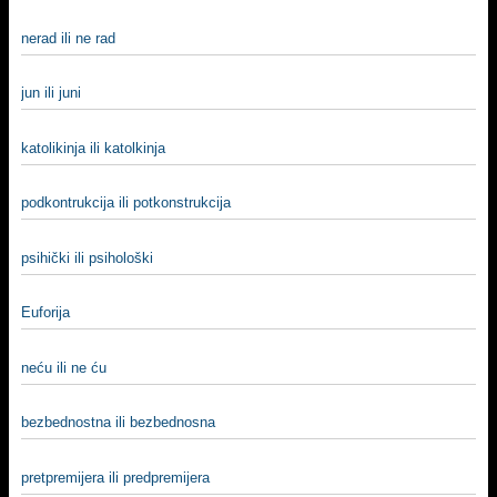
nerad ili ne rad
jun ili juni
katolikinja ili katolkinja
podkontrukcija ili potkonstrukcija
psihički ili psihološki
Euforija
neću ili ne ću
bezbednostna ili bezbednosna
pretpremijera ili predpremijera