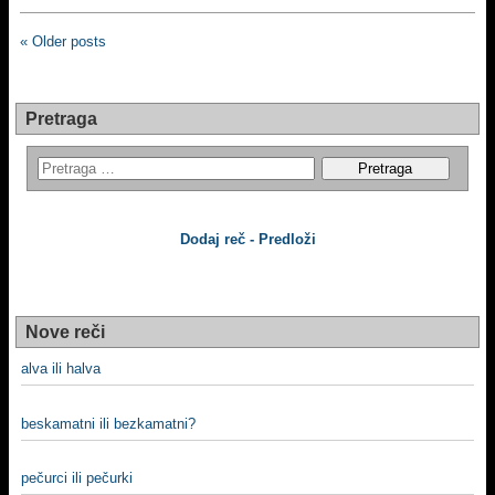
« Older posts
Pretraga
Dodaj reč - Predloži
Nove reči
alva ili halva
beskamatni ili bezkamatni?
pečurci ili pečurki