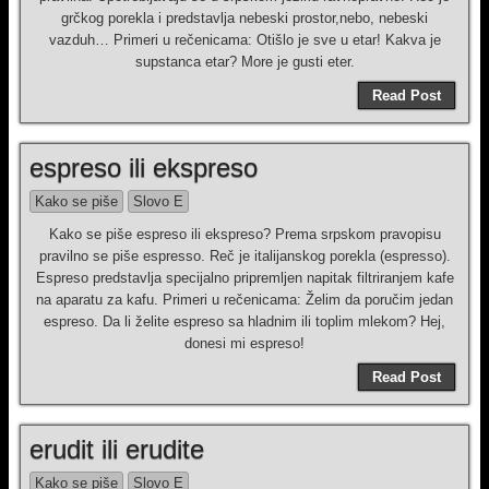
grčkog porekla i predstavlja nebeski prostor,nebo, nebeski
vazduh… Primeri u rečenicama: Otišlo je sve u etar! Kakva je
supstanca etar? More je gusti eter.
Read Post
espreso ili ekspreso
Kako se piše
Slovo E
Kako se piše espreso ili ekspreso? Prema srpskom pravopisu
pravilno se piše espresso. Reč je italijanskog porekla (espresso).
Espreso predstavlja specijalno pripremljen napitak filtriranjem kafe
na aparatu za kafu. Primeri u rečenicama: Želim da poručim jedan
espreso. Da li želite espreso sa hladnim ili toplim mlekom? Hej,
donesi mi espreso!
Read Post
erudit ili erudite
Kako se piše
Slovo E