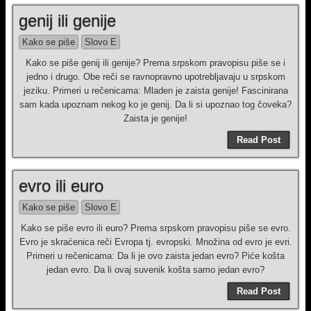
genij ili genije
Kako se piše
Slovo E
Kako se piše genij ili genije? Prema srpskom pravopisu piše se i
jedno i drugo. Obe reči se ravnopravno upotrebljavaju u srpskom
jeziku. Primeri u rečenicama: Mladen je zaista genije! Fascinirana
sam kada upoznam nekog ko je genij. Da li si upoznao tog čoveka?
Zaista je genije!
Read Post
evro ili euro
Kako se piše
Slovo E
Kako se piše evro ili euro? Prema srpskom pravopisu piše se evro.
Evro je skraćenica reči Evropa tj. evropski. Množina od evro je evri.
Primeri u rečenicama: Da li je ovo zaista jedan evro? Piće košta
jedan evro. Da li ovaj suvenik košta samo jedan evro?
Read Post