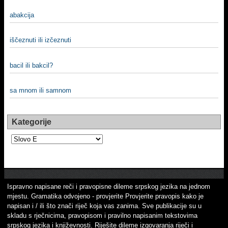
abakcija
iščeznuti ili izčeznuti
bacil ili bakcil?
sa mnom ili samnom
Kategorije
Kategorije
Ispravno napisane reči i pravopisne dileme srpskog jezika na jednom
mjestu. Gramatika odvojeno - provjerite Provjerite pravopis kako je
napisan i / ili što znači riječ koja vas zanima. Sve publikacije su u
skladu s rječnicima, pravopisom i pravilno napisanim tekstovima
srpskog jezika i književnosti. Riješite dileme izgovaranja riječi i