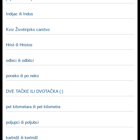
Indijac ili Indus
Kviz Životinjsko carstvo
Hrist ili Hristos
odbici ili odbitci
poneko ili po neko
DVE TAČKE ILI DVOTAČKA (:)
pet kilometara ili pet kilometra
poljupci ili poljubci
kartridž ili kertridž