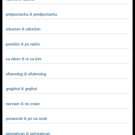
pretpostavka ili predpostavka
odvezen ili odvežen
ponešto ili po nešto
sa nikim ili ni sa kim
oftamolog ili oftalmolog
grejpfrut ili grejfrut
neznam ili ne znam
ponaosob ili po na osob
pejorativan ili pežorativan