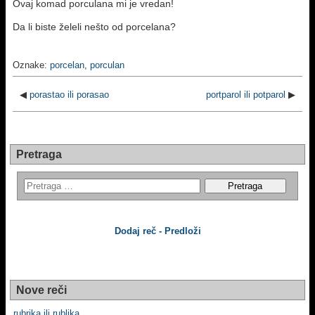
Ovaj komad porculana mi je vredan!
Da li biste želeli nešto od porcelana?
Oznake:
porcelan
,
porculan
◀
porastao ili porasao
portparol ili potparol
▶
Pretraga
Dodaj reč - Predloži
Nove reči
rubrika ili rublika