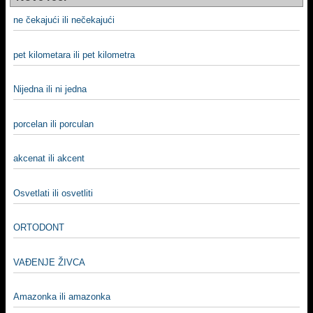
ne čekajući ili nečekajući
pet kilometara ili pet kilometra
Nijedna ili ni jedna
porcelan ili porculan
akcenat ili akcent
Osvetlati ili osvetliti
ORTODONT
VAĐENJE ŽIVCA
Amazonka ili amazonka