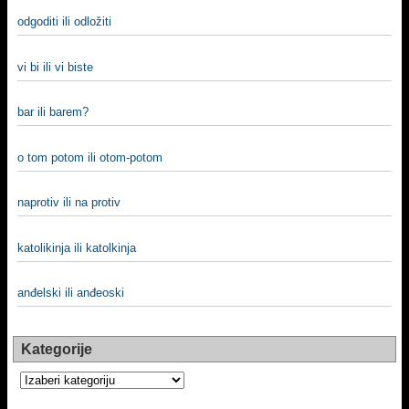
odgoditi ili odložiti
vi bi ili vi biste
bar ili barem?
o tom potom ili otom-potom
naprotiv ili na protiv
katolikinja ili katolkinja
anđelski ili anđeoski
Kategorije
Kategorije