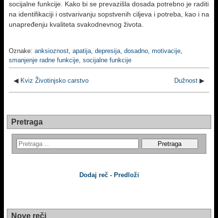
socijalne funkcije. Kako bi se prevazišla dosada potrebno je raditi
na identifikaciji i ostvarivanju sopstvenih ciljeva i potreba, kao i na
unapređenju kvaliteta svakodnevnog života.
Oznake:
anksioznost
,
apatija
,
depresija
,
dosadno
,
motivacije
,
smanjenje radne funkcije
,
socijalne funkcije
◀
Kviz Životinjsko carstvo
Dužnost
▶
Pretraga
Dodaj reč - Predloži
Nove reči