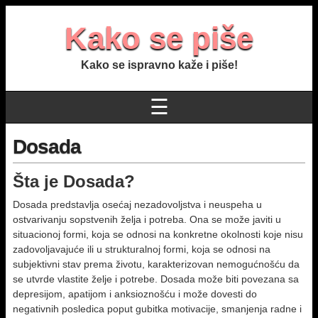
Kako se piše
Kako se ispravno kaže i piše!
☰
Dosada
Šta je Dosada?
Dosada predstavlja osećaj nezadovoljstva i neuspeha u
ostvarivanju sopstvenih želja i potreba. Ona se može javiti u
situacionoj formi, koja se odnosi na konkretne okolnosti koje nisu
zadovoljavajuće ili u strukturalnoj formi, koja se odnosi na
subjektivni stav prema životu, karakterizovan nemogućnošću da
se utvrde vlastite želje i potrebe. Dosada može biti povezana sa
depresijom, apatijom i anksioznošću i može dovesti do
negativnih posledica poput gubitka motivacije, smanjenja radne i