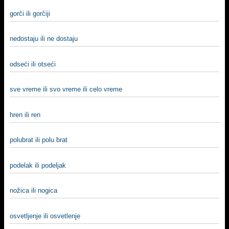
gorči ili gorčiji
nedostaju ili ne dostaju
odseći ili otseći
sve vreme ili svo vreme ili celo vreme
hren ili ren
polubrat ili polu brat
podelak ili podeljak
nožica ili nogica
osvetljenje ili osvetlenje