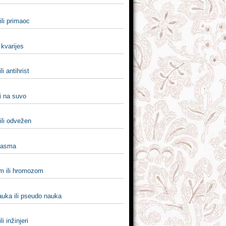
ili primaoc
i kvarijes
ili antihrist
i na suvo
ili odvežen
i asma
 ili hromozom
uka ili pseudo nauka
li inžinjeri