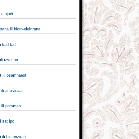
 pisajući
trana ili hidro-elektrana
li kad tad
ili izvesan
 ili osamnaest
 ili alfa-zraci
ili potsmeh
li sat ipo
 ili histerizirati