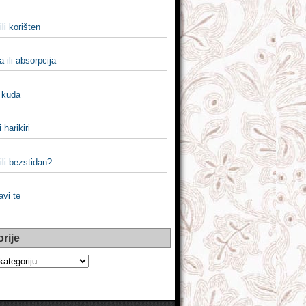
ili korišten
a ili absorpcija
i kuda
i harikiri
ili bezstidan?
javi te
rije
e