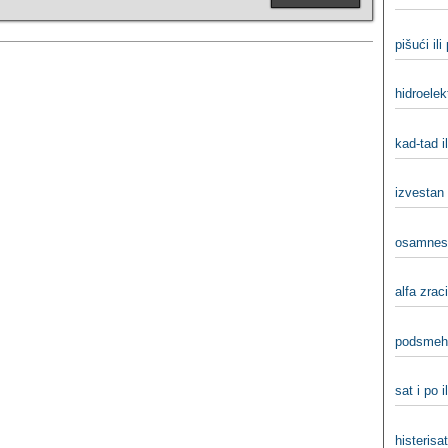
pišući ili
hidroelek
kad-tad i
izvestan 
osamnest
alfa zraci
podsmeh 
sat i po i
histerisati