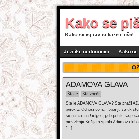
Kako se pi
Kako se ispravno kaže i piše!
Jezičke nedoumice
Kako se 
O
ADAMOVA GLAVA
Šta je
Šta znači
Šta je ADAMOVA GLAVA? Šta znači A
porekla. Odnosi se na lobanju sa ukršte
se nalaze na Golgoti, gde je bilo raspe
proviđenju Božijem sprala Adamovu loban
[…]