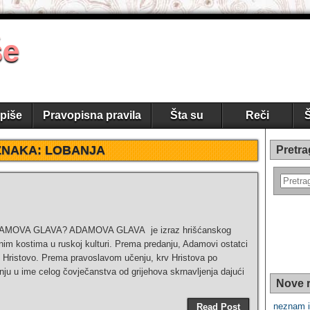
še
piše
Pravopisna pravila
Šta su
Reči
Š
ZNAKA:
LOBANJA
Pretra
DAMOVA GLAVA? ADAMOVA GLAVA je izraz hrišćanskog
nim kostima u ruskoj kulturi. Prema predanju, Adamovi ostatci
će Hristovo. Prema pravoslavom učenju, krv Hristova po
ju u ime celog čovječanstva od grijehova skrnavljenja dajući
Nove r
neznam i
Read Post