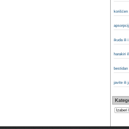
korišćen 
apsorpcij
ikuda ili 
harakiri il
bestidan 
javite ili 
Katego
Kategorij