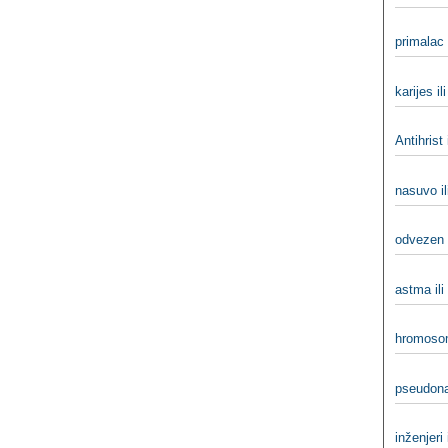
primalac 
karijes il
Antihrist 
nasuvo il
odvezen 
astma il
hromosom
pseudona
inženjeri i