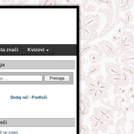
ta znači
Kvizovi
ga
Dodaj reč - Predloži
eči
li ne znam