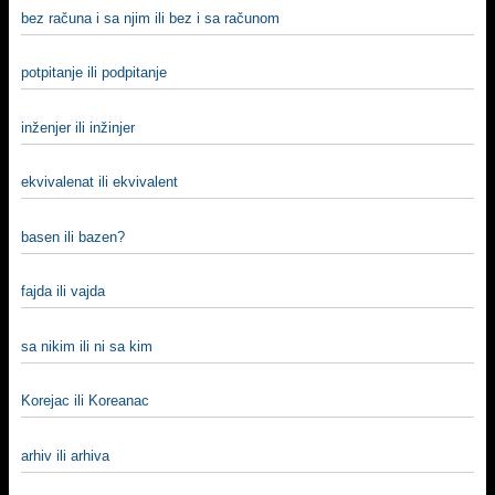
bez računa i sa njim ili bez i sa računom
potpitanje ili podpitanje
inženjer ili inžinjer
ekvivalenat ili ekvivalent
basen ili bazen?
fajda ili vajda
sa nikim ili ni sa kim
Korejac ili Koreanac
arhiv ili arhiva