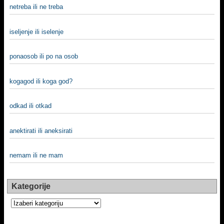
netreba ili ne treba
iselјenje ili iselenje
ponaosob ili po na osob
kogagod ili koga god?
odkad ili otkad
anektirati ili aneksirati
nemam ili ne mam
Kategorije
Kategorije