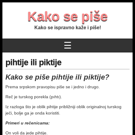
Kako se piše
Kako se ispravno kaže i piše!
☰
pihtije ili piktije
Kako se piše pihtije ili piktije?
Prema srpskom pravopisu piše se i jedno i drugo.
Reč je turskog porekla (pıhtı).
Iz razloga što je oblik pihtije približniji oblik originalnoj turskog
ječi, bolje ga je onda koristiti.
Primeri u rečenicama:
On voli da jede pihtije.