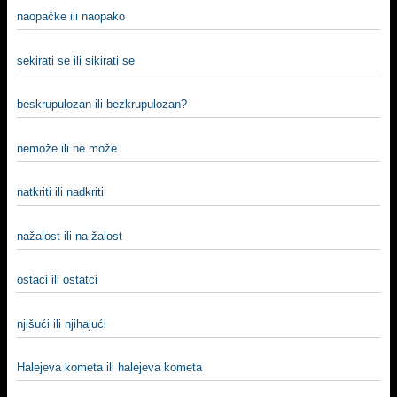
naopačke ili naopako
sekirati se ili sikirati se
beskrupulozan ili bezkrupulozan?
nemože ili ne može
natkriti ili nadkriti
nažalost ili na žalost
ostaci ili ostatci
njišući ili njihajući
Halejeva kometa ili halejeva kometa