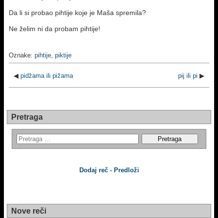
Da li si probao pihtije koje je Maša spremila?
Ne želim ni da probam pihtije!
Oznake:
pihtije
,
piktije
◀
pidžama ili pižama
pij ili pi
▶
Pretraga
Dodaj reč - Predloži
Nove reči