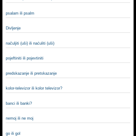
psalam ili psalm
Divljenje
načuljiti (uši) ili naćuliti (uši)
pojeftiniti ili pojevtiniti
predskazanje ili pretskazanje
kolor-televizor ili kolor televizor?
banci ili banki?
nemoj ili ne moj
go ili gol