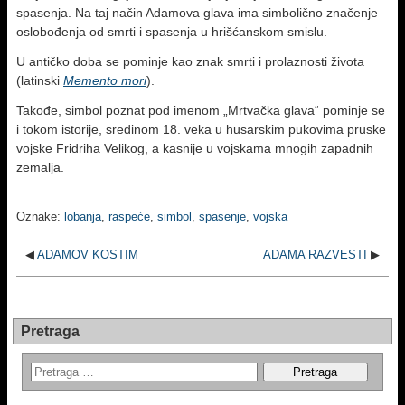
spasenja. Na taj način Adamova glava ima simbolično značenje
oslobođenja od smrti i spasenja u hrišćanskom smislu.
U antičko doba se pominje kao znak smrti i prolaznosti života
(latinski
Memento mori
).
Takođe, simbol poznat pod imenom „Mrtvačka glava“ pominje se
i tokom istorije, sredinom 18. veka u husarskim pukovima pruske
vojske Fridriha Velikog, a kasnije u vojskama mnogih zapadnih
zemalja.
Oznake:
lobanja
,
raspeće
,
simbol
,
spasenje
,
vojska
◀
ADAMOV KOSTIM
ADAMA RAZVESTI
▶
Pretraga