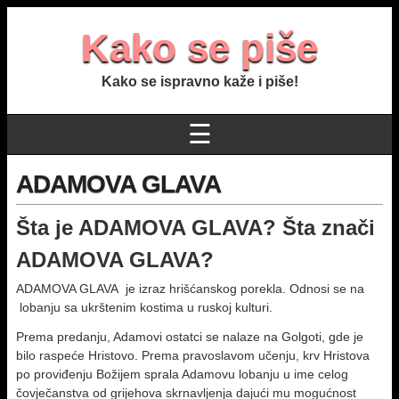
Kako se piše
Kako se ispravno kaže i piše!
☰
ADAMOVA GLAVA
Šta je ADAMOVA GLAVA? Šta znači
ADAMOVA GLAVA?
ADAMOVA GLAVA je izraz hrišćanskog porekla. Odnosi se na
lobanju sa ukrštenim kostima u ruskoj kulturi.
Prema predanju, Adamovi ostatci se nalaze na Golgoti, gde je
bilo raspeće Hristovo. Prema pravoslavom učenju, krv Hristova
po proviđenju Božijem sprala Adamovu lobanju u ime celog
čovječanstva od grijehova skrnavljenja dajući mu mogućnost