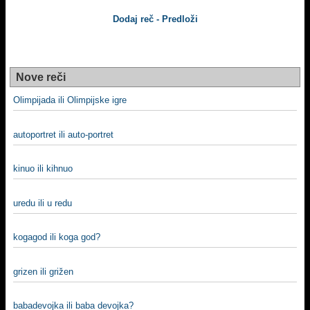
Dodaj reč - Predloži
Nove reči
Olimpijada ili Olimpijske igre
autoportret ili auto-portret
kinuo ili kihnuo
uredu ili u redu
kogagod ili koga god?
grizen ili grižen
babadevojka ili baba devojka?