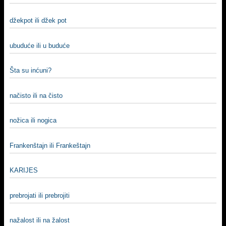
džekpot ili džek pot
ubuduće ili u buduće
Šta su inćuni?
načisto ili na čisto
nožica ili nogica
Frankenštajn ili Frankeštajn
KARIJES
prebrojati ili prebrojiti
nažalost ili na žalost