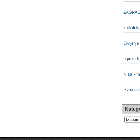
ZAGRADA
kaiš ili k
Divljenje
otpozadi 
ni sa kim
izvrsna il
Katego
Kategorij