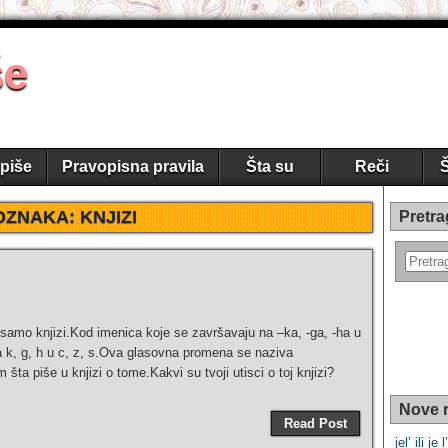
še
piše
Pravopisna pravila
Šta su
Reči
Š
OZNAKA:
KNJIZI
Pretra
je samo knjizi.Kod imenica koje se završavaju na –ka, -ga, -ha u
za k, g, h u c, z, s.Ova glasovna promena se naziva
 šta piše u knjizi o tome.Kakvi su tvoji utisci o toj knjizi?
Nove r
Read Post
jel’ ili je l’