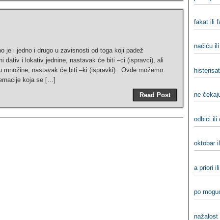
fakat ili 
naćiću il
no je i jedno i drugo u zavisnosti od toga koji padež
ativ i lokativ jednine, nastavak će biti –ci (ispravci), ali
vu množine, nastavak će biti –ki (ispravki). Ovde možemo
histerisati
ernacije koja se […]
ne čekaju
Read Post
odbici ili
oktobar i
a priori il
po moguć
nažalost 