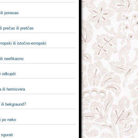
ili porasao
li prečas ili pretčas
ropski ili istočno-evropski
ili neefikasno
li odkupiti
 ili hemisvera
 ili bekgraund?
i po neko
i sgurati