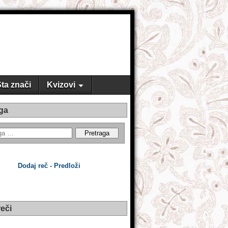
ta znači
Kvizovi
ga
Dodaj reč - Predloži
eči