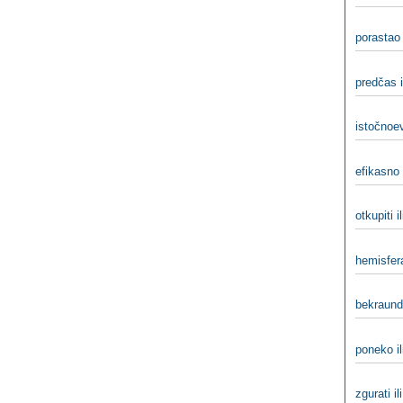
porastao 
predčas i
istočnoev
efikasno 
otkupiti i
hemisfera
bekraund
poneko il
zgurati il