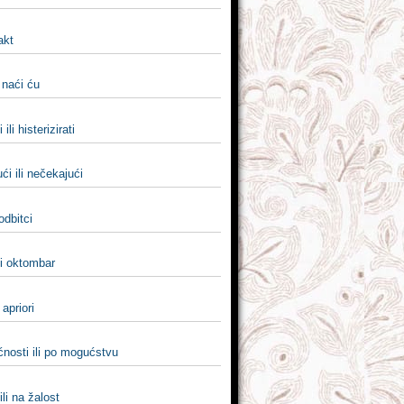
fakt
i naći ću
 ili histerizirati
ći ili nečekajući
 odbitci
li oktombar
i apriori
nosti ili po mogućstvu
ili na žalost