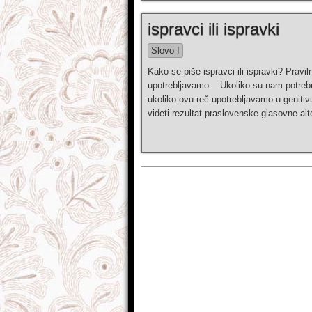
ispravci ili ispravki
Slovo I
Kako se piše ispravci ili ispravki? Pravil
upotreblјavamo. Ukoliko su nam potrebni d
ukoliko ovu reč upotreblјavamo u geniti
videti rezultat praslovenske glasovne alt