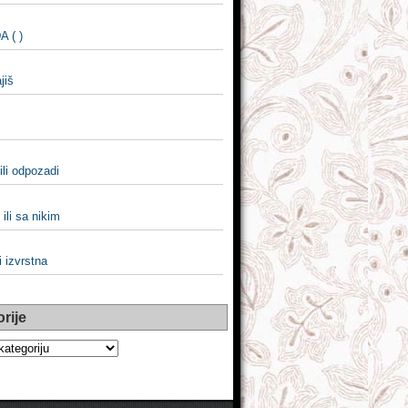
 ( )
ajiš
ili odpozadi
 ili sa nikim
i izvrstna
rije
e