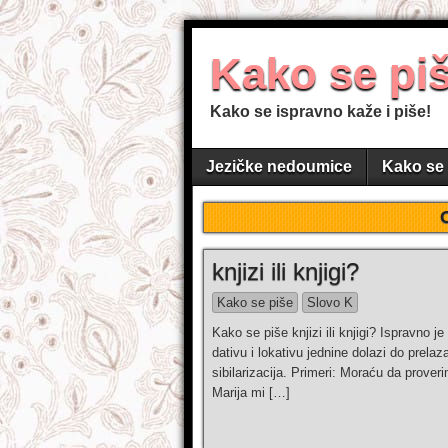
Kako se pi
Kako se ispravno kaže i piše!
Jezičke nedoumice
Kako se 
knjizi ili knjigi?
Kako se piše
Slovo K
Kako se piše knjizi ili knjigi? Ispravno 
dativu i lokativu jednine dolazi do prela
sibilarizacija. Primeri: Moraću da proverim
Marija mi […]