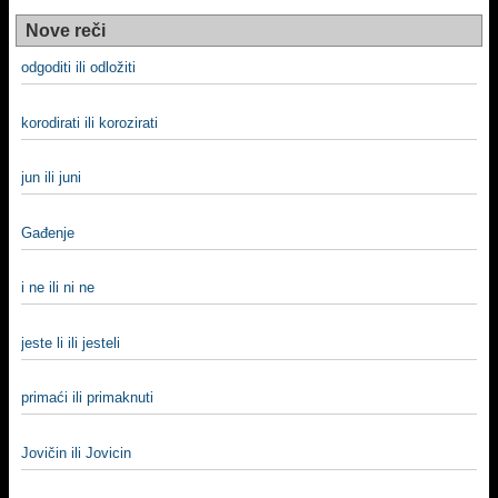
Nove reči
odgoditi ili odložiti
korodirati ili korozirati
jun ili juni
Gađenje
i ne ili ni ne
jeste li ili jesteli
primaći ili primaknuti
Jovičin ili Jovicin