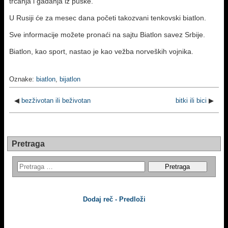
trčanja i gađanja iz puške.
U Rusiji će za mesec dana početi takozvani tenkovski biatlon.
Sve informacije možete pronaći na sajtu Biatlon savez Srbije.
Biatlon, kao sport, nastao je kao vežba norveških vojnika.
Oznake:
biatlon
,
bijatlon
◀
bezživotan ili beživotan
bitki ili bici
▶
Pretraga
Dodaj reč - Predloži