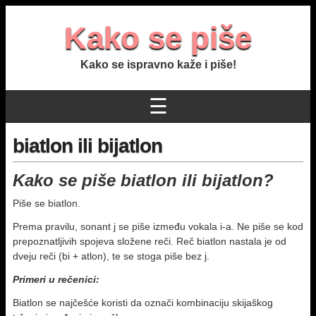
Kako se piše
Kako se ispravno kaže i piše!
☰
biatlon ili bijatlon
Kako se piše biatlon ili bijatlon?
Piše se biatlon.
Prema pravilu, sonant j se piše između vokala i-a. Ne piše se kod
prepoznatljivih spojeva složene reči. Reč biatlon nastala je od
dveju reči (bi + atlon), te se stoga piše bez j.
Primeri u rečenici:
Biatlon se najčešće koristi da označi kombinaciju skijaškog