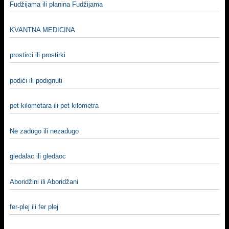
Fudžijama ili planina Fudžijama
KVANTNA MEDICINA
prostirci ili prostirki
podići ili podignuti
pet kilometara ili pet kilometra
Ne zadugo ili nezadugo
gledalac ili gledaoc
Aboridžini ili Aboridžani
fer-plej ili fer plej