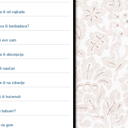
 ili od vajkada
a ili banbadava?
li evo sam
a ili absorpcija
li naočari
e ili na zdravlje
 ili hoćemoli
li balsam?
i na gore