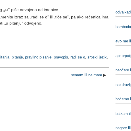
og
„u“
piše odvojeno od imenice.
odvajkada
menite izraz sa „radi se o“ ili „tiče se“, pa ako rečenica ima
ti „u pitanju“ odvojeno.
bambadav
evo me i
apsorpcij
itanja
,
pitanje
,
pravilno pisanje
,
pravopis
,
radi se o
,
srpski jezik
,
naočare i
nemam ili ne mam
▶
nazdravlj
hoćemo li
balzam i
nagore il