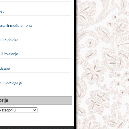
st
na ili među smena
ili iz daleka
ili hvalenje
 džabe
 ili pokoljenje
rije
e