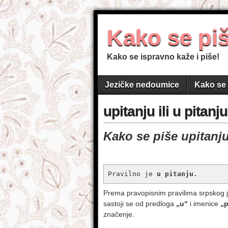
Kako se pi
Kako se ispravno kaže i piše!
Jezičke nedoumice
Kako se 
upitanju ili u pitanju
Kako se piše upitanju 
Pravilno je 
u pitanju.
Prema pravopisnim pravilima srpskog je
sastoji se od predloga
„u“
i imenice
„p
značenje.