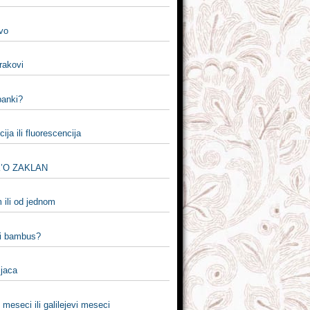
vo
krakovi
 banki?
cija ili fluorescencija
K’O ZAKLAN
 ili od jednom
li bambus?
pijaca
i meseci ili galilejevi meseci