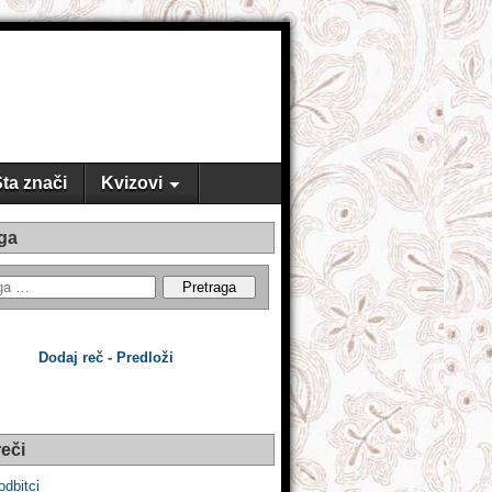
ta znači
Kvizovi
ga
Dodaj reč - Predloži
eči
 odbitci