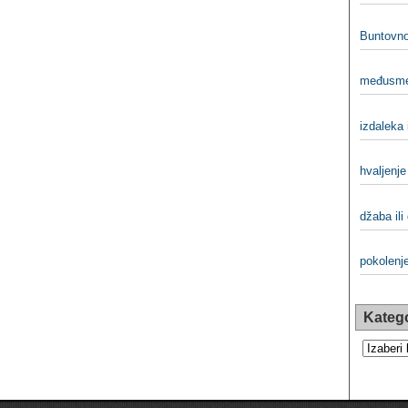
Buntovno
međusme
izdaleka 
hvaljenje 
džaba ili
pokolenje
Katego
Kategorij