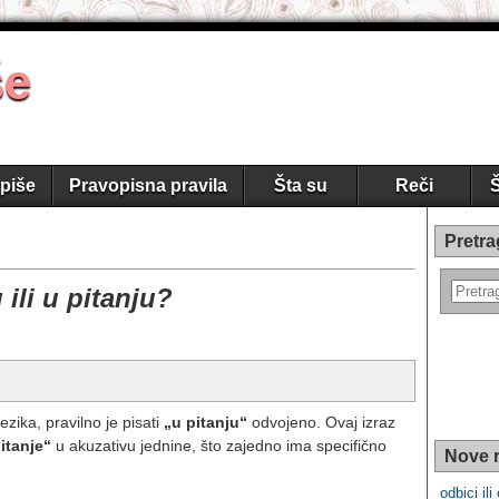
še
piše
Pravopisna pravila
Šta su
Reči
Š
Pretra
ili u pitanju?
zika, pravilno je pisati
„u pitanju“
odvojeno. Ovaj izraz
itanje“
u akuzativu jednine, što zajedno ima specifično
Nove r
odbici ili