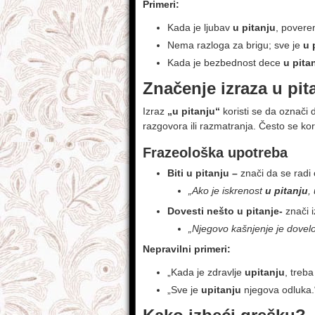
Primeri:
Kada je ljubav
u pitanju
, poveren
Nema razloga za brigu; sve je
u 
Kada je bezbednost dece
u pita
Značenje izraza u pit
Izraz
„u pitanju“
koristi se da označi 
razgovora ili razmatranja. Često se kori
Frazeološka upotreba
Biti u pitanju –
znači da se radi
„Ako je iskrenost
u pitanju
,
Dovesti nešto u pitanje-
znači i
„Njegovo kašnjenje je dovel
Nepravilni primeri:
„Kada je zdravlje
upitanju
, treb
„Sve je
upitanju
njegova odluka