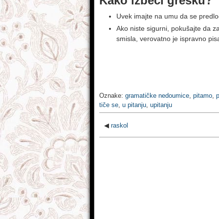
Kako izbeći grešku?
Uvek imajte na umu da se predl
Ako niste sigurni, pokušajte da za
smisla, verovatno je ispravno pisa
Oznake:
gramatičke nedoumice
,
pitamo
,
p
tiče se
,
u pitanju
,
upitanju
◀
raskol