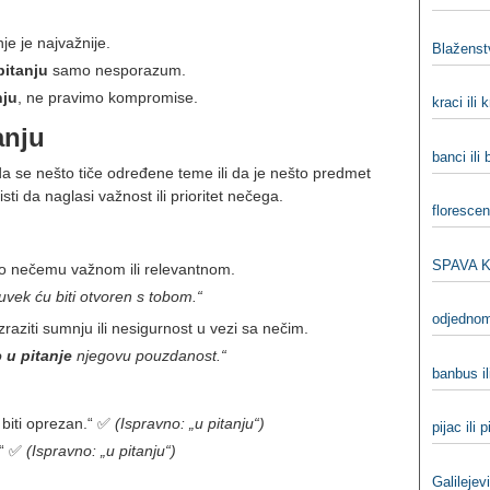
je je najvažnije.
Blaženst
pitanju
samo nesporazum.
nju
, ne pravimo kompromise.
kraci ili 
anju
banci ili
da se nešto tiče određene teme ili da je nešto predmet
sti da naglasi važnost ili prioritet nečega.
florescen
SPAVA 
 o nečemu važnom ili relevantnom.
 uvek ću biti otvoren s tobom.“
odjednom
zraziti sumnju ili nesigurnost u vezi sa nečim.
o
u pitanje
njegovu pouzdanost.“
banbus i
a biti oprezan.“ ✅
(Ispravno: „u pitanju“)
pijac ili 
.“ ✅
(Ispravno: „u pitanju“)
Galilejev