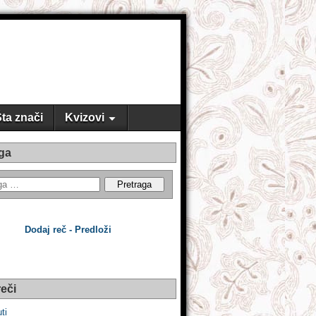
ta znači
Kvizovi
ga
Dodaj reč - Predloži
eči
uti