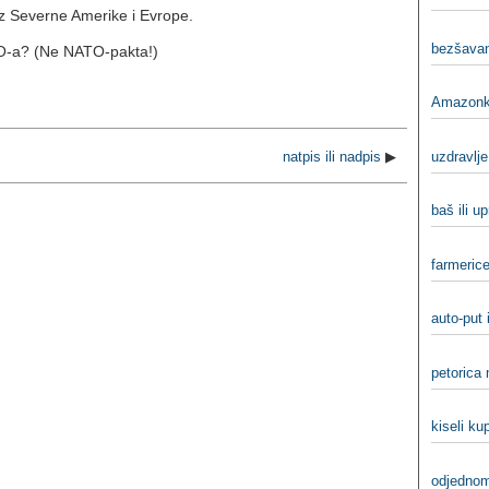
iz Severne Amerike i Evrope.
bezšavan
ATO-a? (Ne NATO-pakta!)
Amazonka
uzdravlje 
natpis ili nadpis
▶
baš ili u
farmerice
auto-put 
petorica 
kiseli ku
odjednom