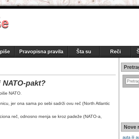
še
piše
Pravopisna pravila
Šta su
Reči
Š
Pretra
i NATO-pakt?
 piše NATO.
nicu, jer ona sama po sebi sadrži ovu reč (North Atlantic
aciona reč, odnosno menja se kroz padeže (NATO-a,
Nove r
auta ili a