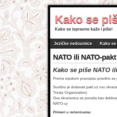
Kako se pi
Kako se ispravno kaže i piše!
Jezičke nedoumice
Kako se 
NATO ili NATO-pakt
Kako se piše NATO il
Prema srpskom pravopisu pravilno se
Suvišno je dodavati pakt uz ovu skraće
Treaty Organization).
Ova skraćenica se ponaša kao deklin
NATO-u)
Primeri u rečenicama: