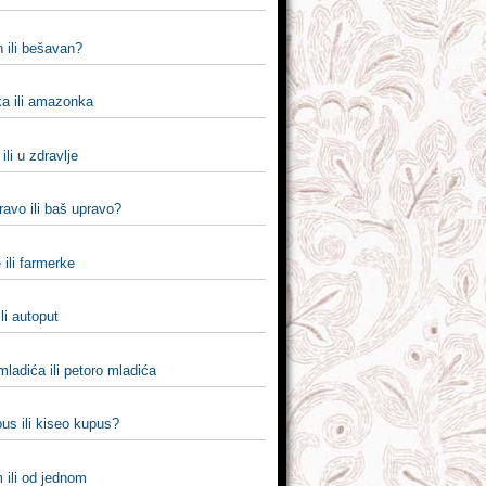
 ili bešavan?
 ili amazonka
ili u zdravlje
pravo ili baš upravo?
 ili farmerke
ili autoput
mladića ili petoro mladića
pus ili kiseo kupus?
 ili od jednom