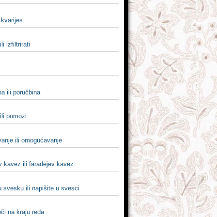
i kvarijes
ili izfiltrirati
a ili poručbina
ili pomozi
anje ili omogućavanje
 kavez ili faradejev kavez
u svesku ili napišite u svesci
či na kraju reda