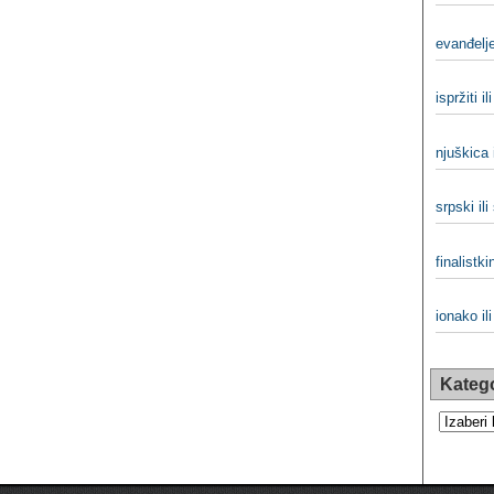
evanđelje
ispržiti il
njuškica 
srpski ili
finalistkin
ionako il
Katego
Kategorij