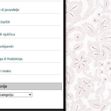
 ili jevanđelje
i izpržiti
ili njuščica
 srbijanski
ja ili finaliskinja
i i onako
rije
e