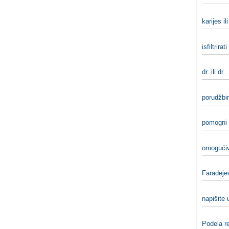
karijes il
isfiltrirati 
dr. ili dr
porudžbin
pomogni 
omogućiv
Faradejev
napišite 
Podela re