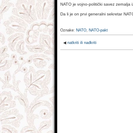
NATO je vojno-politički savez zemalja 
Da li je on prvi generalni sekretar N
Oznake:
NATO
,
NATO-pakt
◀
natkriti ili nadkriti