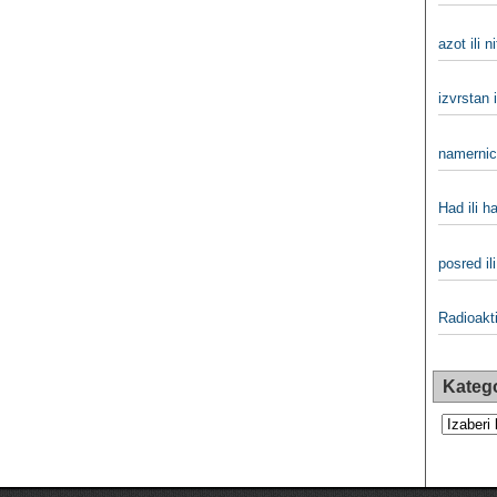
azot ili n
izvrstan i
namernica
Had ili h
posred il
Radioakti
Katego
Kategorij