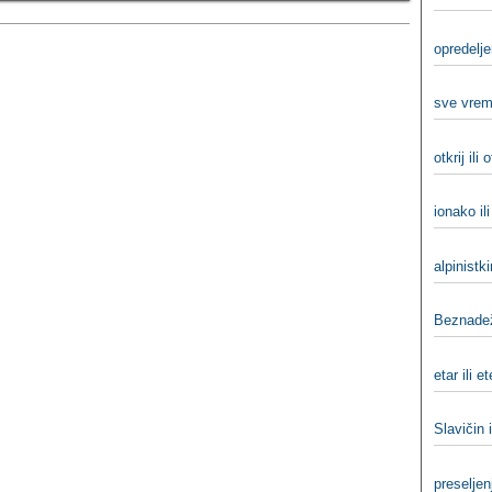
opredelje
sve vreme
otkrij ili o
ionako il
alpinistki
Beznade
etar ili et
Slavičin i
preseljen