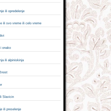
nje ili opredelenje
 ili svo vreme ili celo vreme
tkri
i i onako
nja ili alpiniskinja
žnost
er
li Slavicin
je ili preselenje