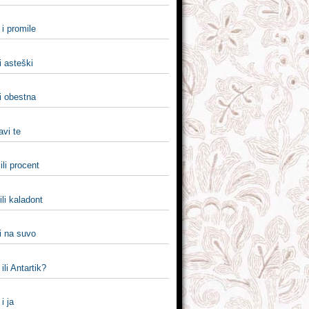
i promile
li asteški
i obestna
javi te
ili procent
ili kaladont
i na suvo
ili Antartik?
i i ja