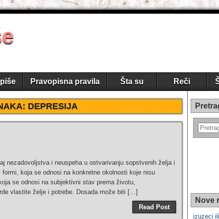
še
piše
Pravopisna pravila
Šta su
Reči
Š
NAKA:
DEPRESIJA
Pretra
j nezadovoljstva i neuspeha u ostvarivanju sopstvenih želja i
j formi, koja se odnosi na konkretne okolnosti koje nisu
, koja se odnosi na subjektivni stav prema životu,
e vlastite želje i potrebe. Dosada može biti […]
Nove r
Read Post
izuzeci il