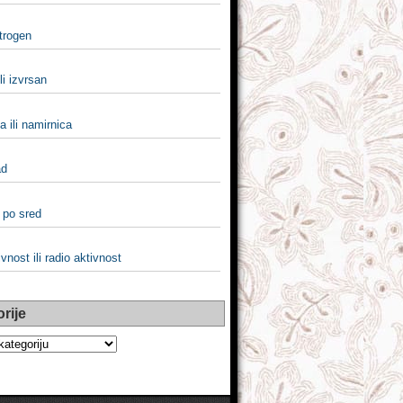
itrogen
li izvrsan
 ili namirnica
ad
i po sred
vnost ili radio aktivnost
rije
e