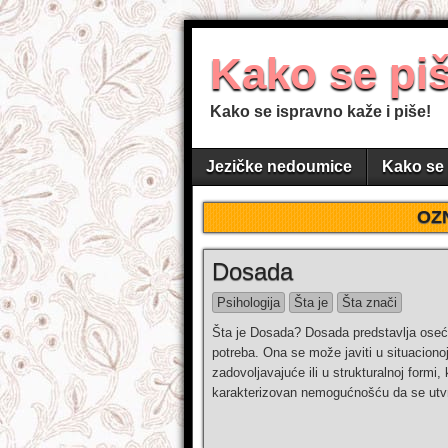
Kako se pi
Kako se ispravno kaže i piše!
Jezičke nedoumice
Kako se 
OZ
Dosada
Psihologija
Šta je
Šta znači
Šta je Dosada? Dosada predstavlja oseća
potreba. Ona se može javiti u situaciono
zadovoljavajuće ili u strukturalnoj formi
karakterizovan nemogućnošću da se utvrd