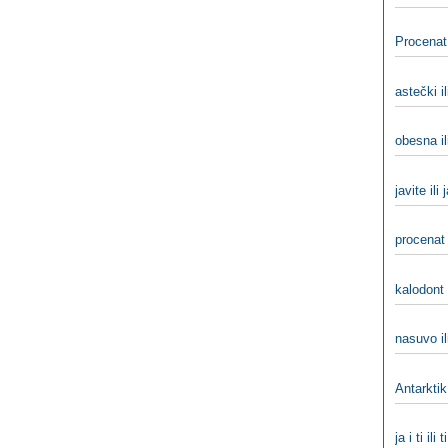
Procenat 
astečki i
obesna il
javite ili 
procenat 
kalodont 
nasuvo il
Antarktik 
ja i ti ili t