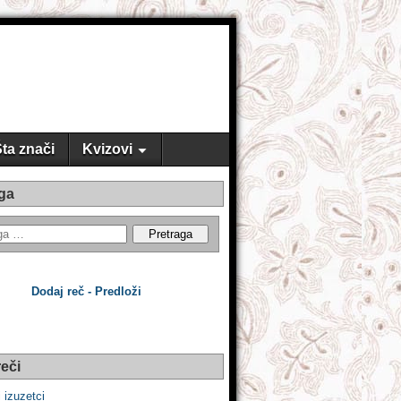
ta znači
Kvizovi
ga
Dodaj reč - Predloži
eči
i izuzetci