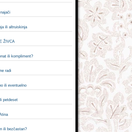
i najači
nja ili altruiskinja
E ŽIVCA
nat ili kompliment?
 ne radi
o ili eventuelno
li petdeset
 Atina
n ili bezčastan?