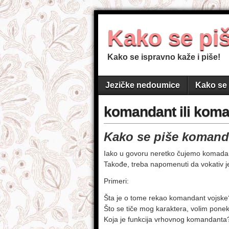
Kako se pi
Kako se ispravno kaže i piše!
Jezičke nedoumice
Kako se 
komandant ili kom
Kako se piše komand
Iako u govoru neretko čujemo komada
Takođe, treba napomenuti da vokativ 
Primeri:
Šta je o tome rekao komandant vojske
Što se tiče mog karaktera, volim pone
Koja je funkcija vrhovnog komandanta