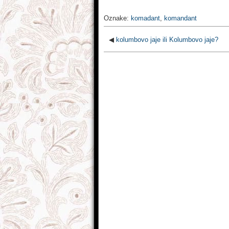
Oznake:
komadant
,
komandant
◀
kolumbovo jaje ili Kolumbovo jaje?