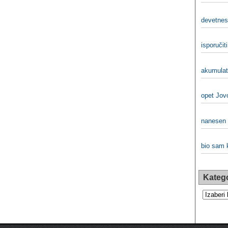
devetnest
isporučiti
akumulato
opet Jov
nanesen i
bio sam k
Katego
Kategorij