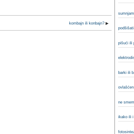
sumnjam 
kombajn ili konbajn?
▶
podšišati 
pišući ili
elektrodis
barki ili 
ovlašćen 
ne smem
ikako ili 
fotosinte