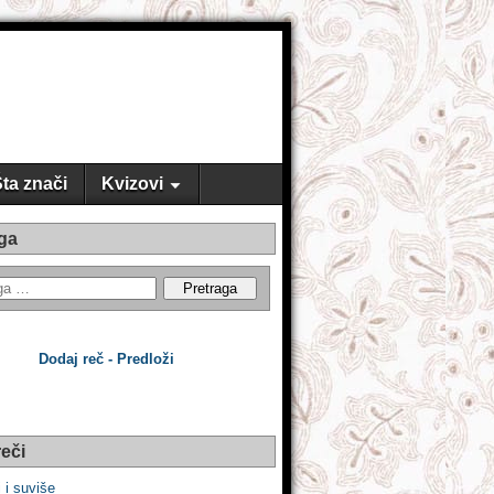
ta znači
Kvizovi
ga
Dodaj reč - Predloži
eči
i i suviše