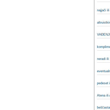
najjači il
altruistki
VAĐENJ
komplime
neradi ili
eventualn
pedeset i
Atena ili
beščasta