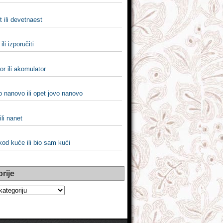
 ili devetnaest
 ili izporučiti
r ili akomulator
o nanovo ili opet jovo nanovo
li nanet
od kuće ili bio sam kući
rije
e