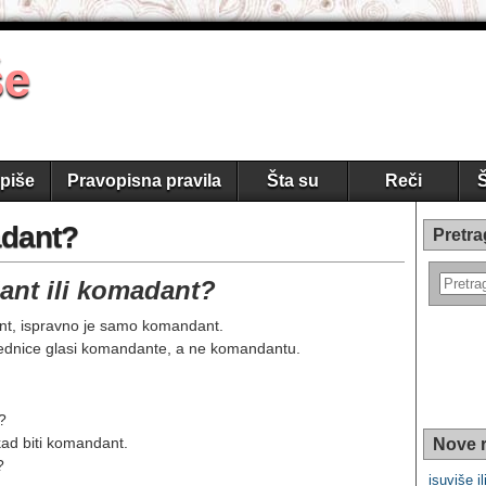
še
piše
Pravopisna pravila
Šta su
Reči
Š
adant?
Pretra
ant ili komadant?
nt, ispravno je samo komandant.
jednice glasi komandante, a ne komandantu.
?
kad biti komandant.
Nove r
?
isuviše il