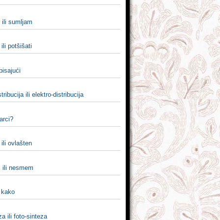
ili sumljam
ili potšišati
 pisajući
tribucija ili elektro-distribucija
barci?
ili ovlašten
 ili nesmem
i kako
za ili foto-sinteza