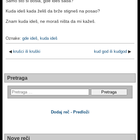
Samo što si došla, gde ideš sada?
Kuda ideš kada želiš da brže stigneš na posao?
Znam kuda ideš, ne moraš ništa da mi kažeš.
Oznake:
gde ideš
,
kuda ideš
◀
krušci ili kruški
kud god ili kudgod
▶
Pretraga
Dodaj reč - Predloži
Nove reči