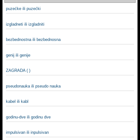
puzećke ili puzećki
izgladneti ili izgladniti
bezbednostna ili bezbednosna
genij ili genije
ZAGRADA ( )
pseudonauka ili pseudo nauka
kabel ili kabl
godinu-dve ili godinu dve
impulsivan ili inpulsivan