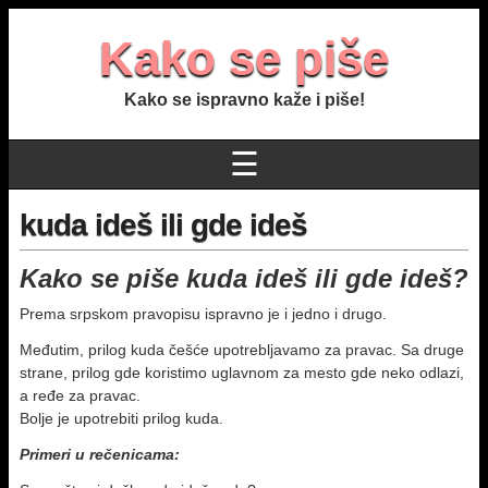
Kako se piše
Kako se ispravno kaže i piše!
☰
kuda ideš ili gde ideš
Kako se piše kuda ideš ili gde ideš?
Prema srpskom pravopisu ispravno je i jedno i drugo.
Međutim, prilog kuda češće upotrebljavamo za pravac. Sa druge
strane, prilog gde koristimo uglavnom za mesto gde neko odlazi,
a ređe za pravac.
Bolje je upotrebiti prilog kuda.
Primeri u rečenicama: