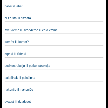
haber ili aber
ni za šta ili nizašta
sve vreme ili svo vreme ili celo vreme
komfor ili konfor?
srpski ili Srbski
podkontrukcija ili potkonstrukcija
palačinak ili palačinka
nakonče ili nakonjče
dvaest ili dvadeset