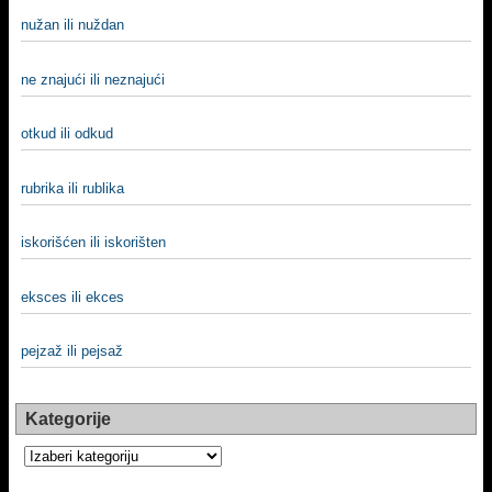
nužan ili nuždan
ne znajući ili neznajući
otkud ili odkud
rubrika ili rublika
iskorišćen ili iskorišten
eksces ili ekces
pejzaž ili pejsaž
Kategorije
Kategorije