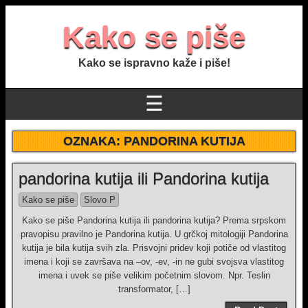
Kako se piše
Kako se ispravno kaže i piše!
☰
OZNAKA:
PANDORINA KUTIJA
pandorina kutija ili Pandorina kutija
Kako se piše
Slovo P
Kako se piše Pandorina kutija ili pandorina kutija? Prema srpskom
pravopisu pravilno je Pandorina kutija. U grčkoj mitologiji Pandorina
kutija je bila kutija svih zla. Prisvojni pridev koji potiče od vlastitog
imena i koji se završava na –ov, -ev, -in ne gubi svojsva vlastitog
imena i uvek se piše velikim početnim slovom. Npr. Teslin
transformator, […]