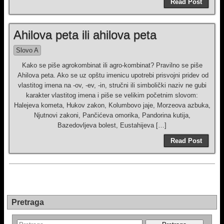
Read Post
Ahilova peta ili ahilova peta
Slovo A
Kako se piše agrokombinat ili agro-kombinat? Pravilno se piše
Ahilova peta. Ako se uz opštu imenicu upotrebi prisvojni pridev od
vlastitog imena na -ov, -ev, -in, stručni ili simbolički naziv ne gubi
karakter vlastitog imena i piše se velikim početnim slovom:
Halejeva kometa, Hukov zakon, Kolumbovo jaje, Morzeova azbuka,
Njutnovi zakoni, Pančićeva omorika, Pandorina kutija,
Bazedovljeva bolest, Eustahijeva […]
Read Post
Pretraga