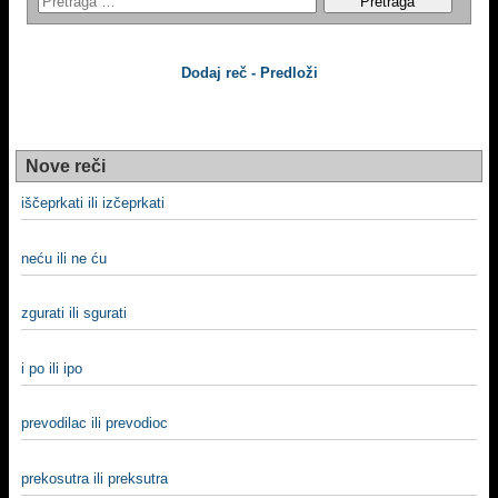
Dodaj reč - Predloži
Nove reči
iščeprkati ili izčeprkati
neću ili ne ću
zgurati ili sgurati
i po ili ipo
prevodilac ili prevodioc
prekosutra ili preksutra