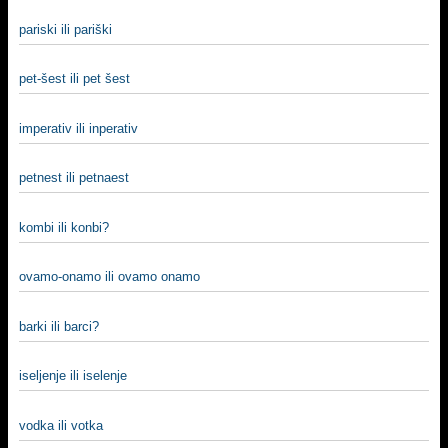
pariski ili pariški
pet-šest ili pet šest
imperativ ili inperativ
petnest ili petnaest
kombi ili konbi?
ovamo-onamo ili ovamo onamo
barki ili barci?
iselјenje ili iselenje
vodka ili votka