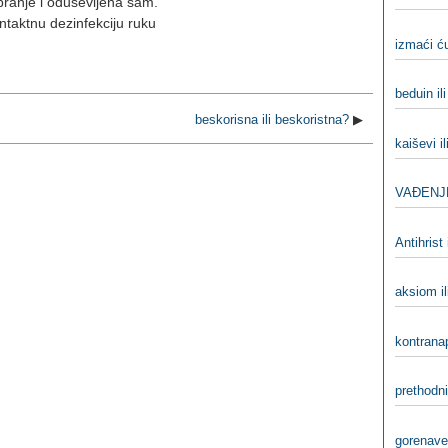
ranje i oduševljena sam.
ntaktnu dezinfekciju ruku
izmaći ću
beduin il
beskorisna ili beskoristna?
▶
kaiševi il
VAĐENJ
Antihrist 
aksiom i
kontranap
prethodni
gorenaved