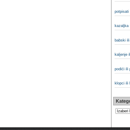
potpisati 
kazaljka 
babski il
kaljenje i
podići ili
klopci ili
Katego
Kategorij