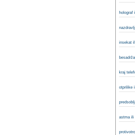
holograf 
nazdravlj
insekat il
besadrža
kraj telef
otprilike i
predsoblje
astma il
protivotro