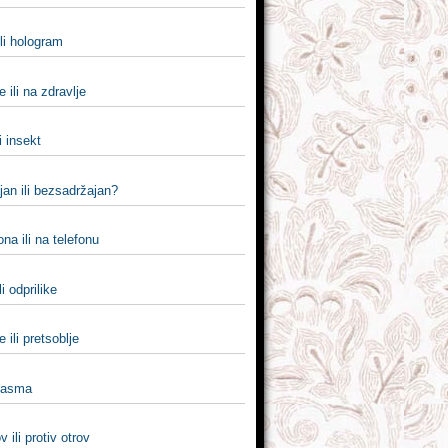
ili hologram
e ili na zdravlje
i insekt
jan ili bezsadržajan?
ona ili na telefonu
li odprilike
 ili pretsoblje
i asma
v ili protiv otrov