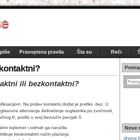
še
piše
Pravopisna pravila
Šta su
Reči
Š
zkontaktni?
Pretra
ktni ili bezkontaktni?
iksacijom. Na pridev kontaktni dodat je prefiks -bez. U
e glasovna alternacija Jednačenje suglasnika po zvučnosti,
učnog K, prešlo u svoj bezvučni parnjak S.
aktni toplomer i odmah ga naručila.
Nove r
ktikuje beskontaktni način plaćanja.
džezva il