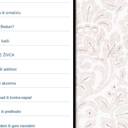
 ili izmaćiću
i Beduin?
i kaiši
E ŽIVCA
ili antihrist
li aksioma
ad ili kontra-napad
 ili predhodni
eni ili gore navedeni