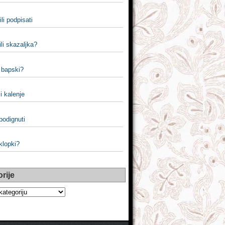
ili podpisati
ili skazaljka?
i bapski?
li kalenje
 podignuti
 klopki?
rije
e