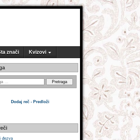
ta znači
Kvizovi
ga
Dodaj reč - Predloži
eči
i đezva