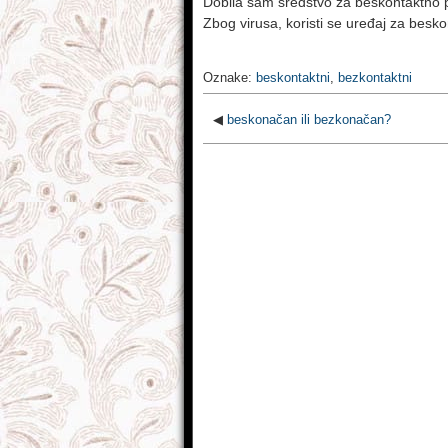
Dobila sam sredstvo za beskontaktno p
Zbog virusa, koristi se uređaj za besko
Oznake:
beskontaktni
,
bezkontaktni
◀
beskonačan ili bezkonačan?