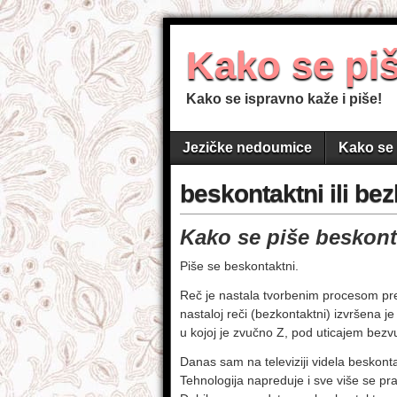
Kako se pi
Kako se ispravno kaže i piše!
Jezičke nedoumice
Kako se 
beskontaktni ili be
Kako se piše beskonta
Piše se beskontaktni.
Reč je nastala tvorbenim procesom pref
nastaloj reči (bezkontaktni) izvršena j
u kojoj je zvučno Z, pod uticajem bezv
Danas sam na televiziji videla beskont
Tehnologija napreduje i sve više se pra