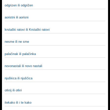
odgrizen ili odgrižen
aoristni ili aorisni
krstaški ratovi ili Krstaški ratovi
nesme ili ne sme
palačinak ili palačinka
novonastali ili novo nastali
njuškica ili njuščica
otkrij ili otkri
itekako ili i te kako