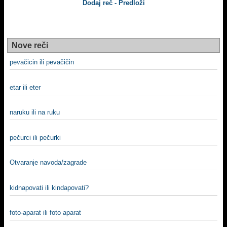
Dodaj reč - Predloži
Nove reči
pevačicin ili pevačičin
etar ili eter
naruku ili na ruku
pečurci ili pečurki
Otvaranje navoda/zagrade
kidnapovati ili kindapovati?
foto-aparat ili foto aparat