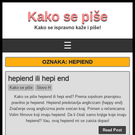
Kako se piše
Kako se ispravno kaže i piše!
☰
OZNAKA:
HEPIEND
hepiend ili hepi end
Kako se piše
Slovo H
Kako se piše hepiend ili hepi end? Prema srpskom pravopisu
pravilno je hepiend. Hepiend predstavlja anglicizam (happy end).
Značenje ovog anglicizma jeste srećan kraj. Primeri u rečenicama:
Volim filmove koji imaju hepiend. Da li čitaš samo knjige koje imaju
hepiend? Vau, ovaj hepiend mi se zaista dopao!
Read Post