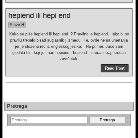
hepiend ili hepi end
Slovo H
Kako se piše hepiend ili hepi end ? Pravilno je hepiend. Iako bi po
pravilu trebalo pisati suglasnik j između i i e, ovde nema umetanja
jer je složena reč iz engleskog jezika. Na primer: Juče sam
gledala film koji je imao hepiend. hepiend – srecan kraj, srećan
završetak.
Read Post
Pretraga