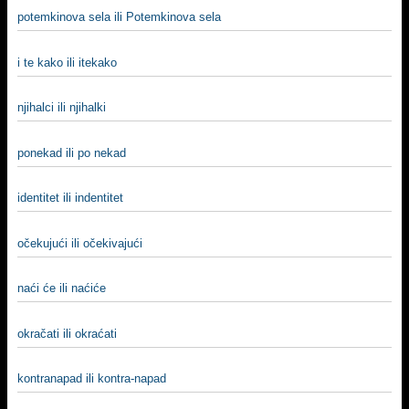
potemkinova sela ili Potemkinova sela
i te kako ili itekako
njihalci ili njihalki
ponekad ili po nekad
identitet ili indentitet
očekujući ili očekivajući
naći će ili naćiće
okračati ili okraćati
kontranapad ili kontra-napad