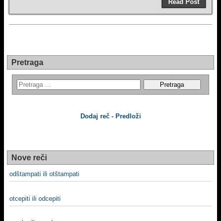
Read Post
Pretraga
Dodaj reč - Predloži
Nove reči
odštampati ili otštampati
otcepiti ili odcepiti