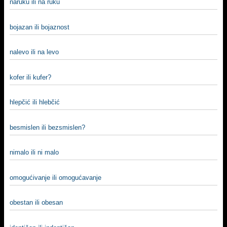
naruku ili na ruku
bojazan ili bojaznost
nalevo ili na levo
kofer ili kufer?
hlepčić ili hlebčić
besmislen ili bezsmislen?
nimalo ili ni malo
omogućivanje ili omogućavanje
obestan ili obesan