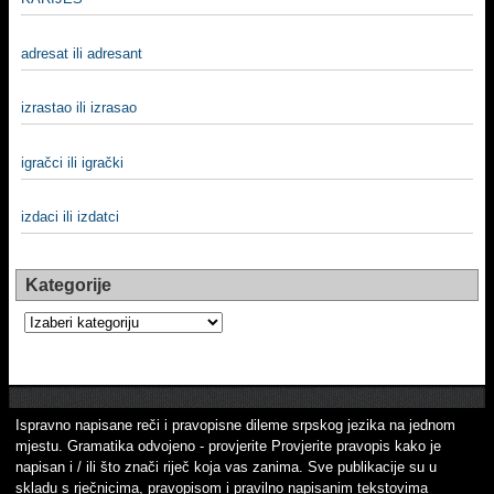
adresat ili adresant
izrastao ili izrasao
igračci ili igrački
izdaci ili izdatci
Kategorije
Kategorije
Ispravno napisane reči i pravopisne dileme srpskog jezika na jednom
mjestu. Gramatika odvojeno - provjerite Provjerite pravopis kako je
napisan i / ili što znači riječ koja vas zanima. Sve publikacije su u
skladu s rječnicima, pravopisom i pravilno napisanim tekstovima