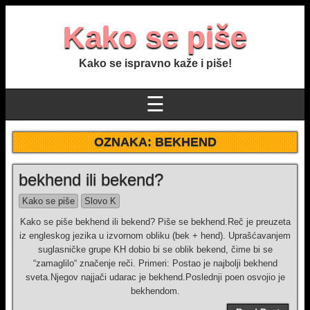
Kako se piše
Kako se ispravno kaže i piše!
☰
OZNAKA:
BEKHEND
bekhend ili bekend?
Kako se piše
Slovo K
Kako se piše bekhend ili bekend? Piše se bekhend.Reč je preuzeta
iz engleskog jezika u izvornom obliku (bek + hend). Uprašćavanjem
suglasničke grupe KH dobio bi se oblik bekend, čime bi se
“zamaglilo“ značenje reči. Primeri: Postao je najbolji bekhend
sveta.Njegov najjači udarac je bekhend.Poslednji poen osvojio je
bekhendom.