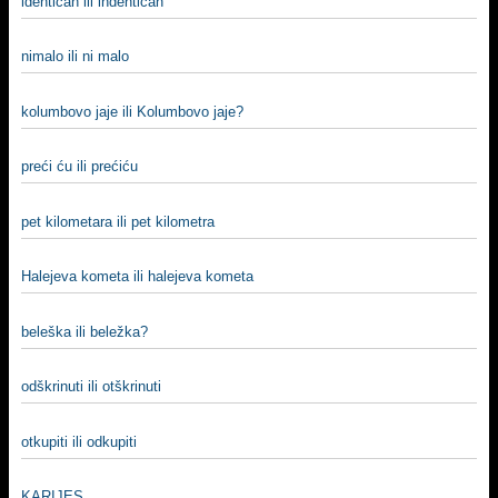
identičan ili indentičan
nimalo ili ni malo
kolumbovo jaje ili Kolumbovo jaje?
preći ću ili prećiću
pet kilometara ili pet kilometra
Halejeva kometa ili halejeva kometa
beleška ili beležka?
odškrinuti ili otškrinuti
otkupiti ili odkupiti
KARIJES