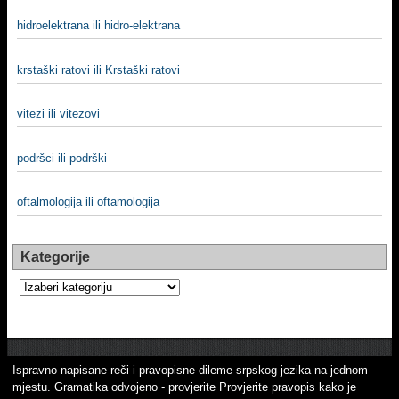
hidroelektrana ili hidro-elektrana
krstaški ratovi ili Krstaški ratovi
vitezi ili vitezovi
podršci ili podrški
oftalmologija ili oftamologija
Kategorije
Kategorije
Ispravno napisane reči i pravopisne dileme srpskog jezika na jednom
mjestu. Gramatika odvojeno - provjerite Provjerite pravopis kako je