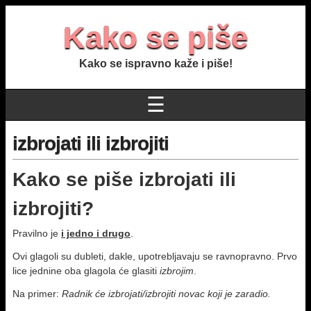
Kako se piše
Kako se ispravno kaže i piše!
☰
izbrojati ili izbrojiti
Kako se piše izbrojati ili
izbrojiti?
Pravilno je
i jedno i drugo
.
Ovi glagoli su dubleti, dakle, upotreblјavaju se ravnopravno. Prvo
lice jednine oba glagola će glasiti
izbrojim
.
Na primer:
Radnik će izbrojati/izbrojiti novac koji je zaradio.