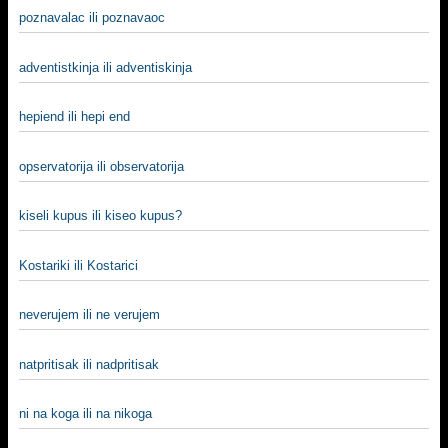
poznavalac ili poznavaoc
adventistkinja ili adventiskinja
hepiend ili hepi end
opservatorija ili observatorija
kiseli kupus ili kiseo kupus?
Kostariki ili Kostarici
neverujem ili ne verujem
natpritisak ili nadpritisak
ni na koga ili na nikoga