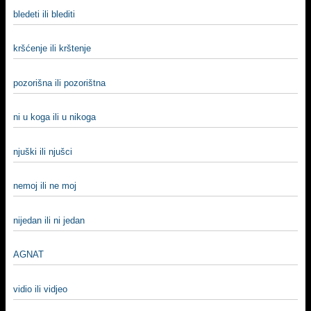
bledeti ili blediti
kršćenje ili krštenje
pozorišna ili pozorištna
ni u koga ili u nikoga
njuški ili njušci
nemoj ili ne moj
nijedan ili ni jedan
AGNAT
vidio ili vidjeo