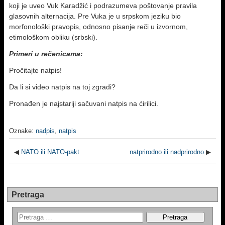
koji je uveo Vuk Karadžić i podrazumeva poštovanje pravila
glasovnih alternacija. Pre Vuka je u srpskom jeziku bio
morfonološki pravopis, odnosno pisanje reči u izvornom,
etimološkom obliku (srbski).
Primeri u rečenicama:
Pročitajte natpis!
Da li si video natpis na toj zgradi?
Pronađen je najstariji sačuvani natpis na ćirilici.
Oznake:
nadpis
,
natpis
◀
NATO ili NATO-pakt
natprirodno ili nadprirodno
▶
Pretraga