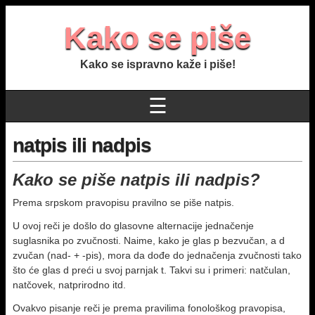
Kako se piše
Kako se ispravno kaže i piše!
☰
natpis ili nadpis
Kako se piše natpis ili nadpis?
Prema srpskom pravopisu pravilno se piše natpis.
U ovoj reči je došlo do glasovne alternacije jednačenje
suglasnika po zvučnosti. Naime, kako je glas p bezvučan, a d
zvučan (nad- + -pis), mora da dođe do jednačenja zvučnosti tako
što će glas d preći u svoj parnjak t. Takvi su i primeri: natčulan,
natčovek, natprirodno itd.
Ovakvo pisanje reči je prema pravilima fonološkog pravopisa,