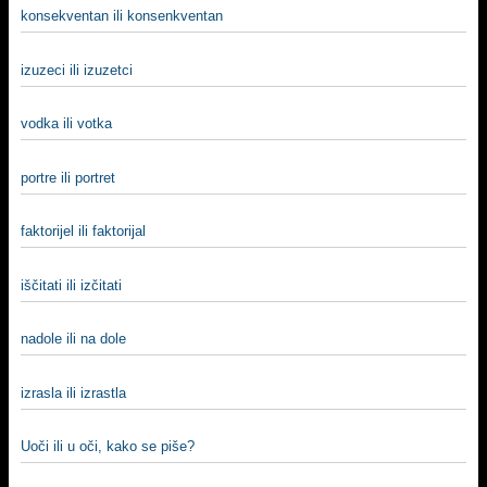
konsekventan ili konsenkventan
izuzeci ili izuzetci
vodka ili votka
portre ili portret
faktorijel ili faktorijal
iščitati ili izčitati
nadole ili na dole
izrasla ili izrastla
Uoči ili u oči, kako se piše?