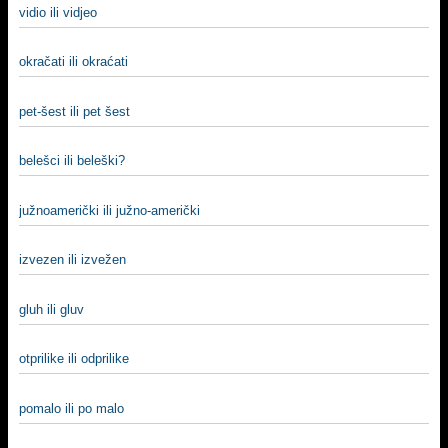
vidio ili vidjeo
okračati ili okraćati
pet-šest ili pet šest
belešci ili beleški?
južnoamerički ili južno-američki
izvezen ili izvežen
gluh ili gluv
otprilike ili odprilike
pomalo ili po malo