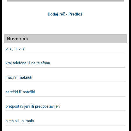
Dodaj reč - Predloži
Nove reči
prišij ili priši
kraj telefona ili na telefonu
maći ili maknuti
astečki ili asteški
pretpostavljeni ili predpostavljeni
nimalo ili ni malo