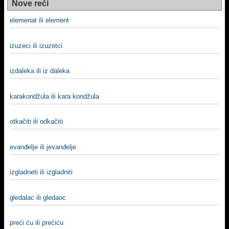
Nove reči
elemenat ili element
izuzeci ili izuzetci
izdaleka ili iz daleka
karakondžula ili kara kondžula
otkačiti ili odkačiti
evanđelje ili jevanđelje
izgladneti ili izgladniti
gledalac ili gledaoc
preći ću ili prećiću