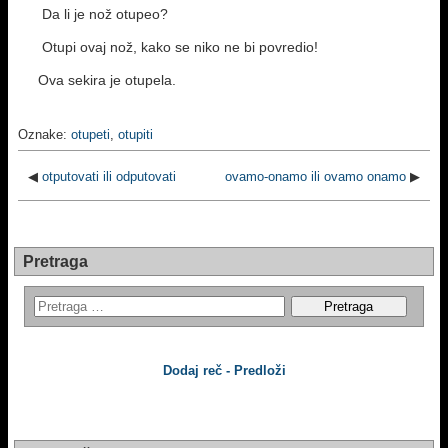
Da li je nož otupeo?
Otupi ovaj nož, kako se niko ne bi povredio!
Ova sekira je otupela.
Oznake:
otupeti
,
otupiti
◀
otputovati ili odputovati
ovamo-onamo ili ovamo onamo
▶
Pretraga
Dodaj reč - Predloži