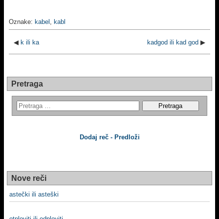
Oznake:
kabel
,
kabl
◀
k ili ka
kadgod ili kad god
▶
Pretraga
Dodaj reč - Predloži
Nove reči
astečki ili asteški
otploviti ili odploviti