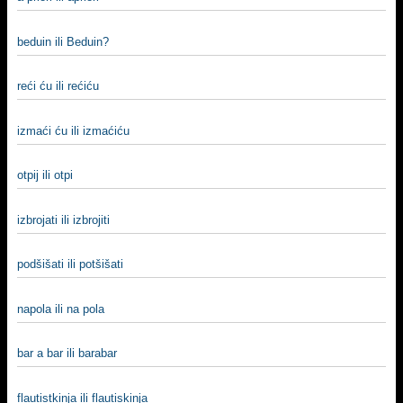
beduin ili Beduin?
reći ću ili rećiću
izmaći ću ili izmaćiću
otpij ili otpi
izbrojati ili izbrojiti
podšišati ili potšišati
napola ili na pola
bar a bar ili barabar
flautistkinja ili flautiskinja