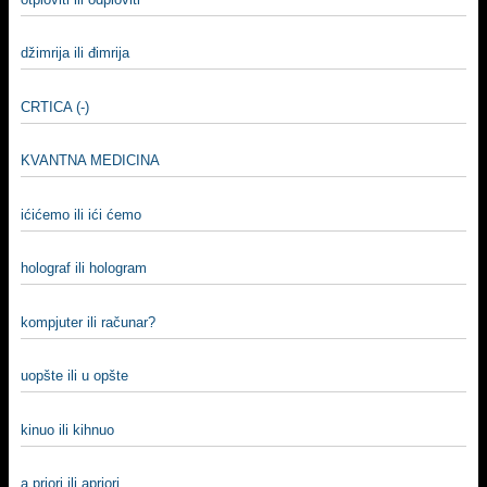
džimrija ili đimrija
CRTICA (-)
KVANTNA MEDICINA
ićićemo ili ići ćemo
holograf ili hologram
kompjuter ili računar?
uopšte ili u opšte
kinuo ili kihnuo
a priori ili apriori