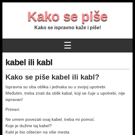
Kako se piše
Kako se ispravno kaže i piše!
☰
kabel ili kabl
Kako se piše kabel ili kabl?
Ispravna su oba oblika i jednaka su u svojoj upotrebi.
Međutim, treba znati da oblik kabal, koji se čuje u upotrebi, nije
ispravan!
Primeri:
Ne umem povezati ovaj kabel, treba mi pomoć.
Koje je dužine taj kabel?
Kabl je bio oštećen na više mesta.