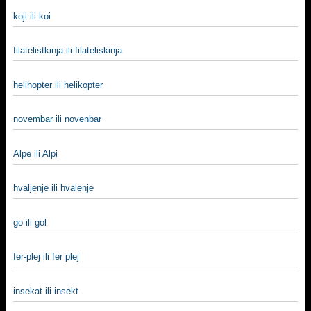
koji ili koi
filatelistkinja ili filateliskinja
helihopter ili helikopter
novembar ili novenbar
Alpe ili Alpi
hvaljenje ili hvalenje
go ili gol
fer-plej ili fer plej
insekat ili insekt