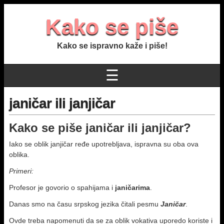
Kako se piše
Kako se ispravno kaže i piše!
☰
janičar ili janjičar
Kako se piše
janičar ili janjičar
?
Iako se oblik janjičar ređe upotreblјava, ispravna su oba ova
oblika.
Primeri:
Profesor je govorio o spahijama i
janičarima
.
Danas smo na času srpskog jezika čitali pesmu
Janičar
.
Ovde treba napomenuti da se za oblik vokativa uporedo koriste i