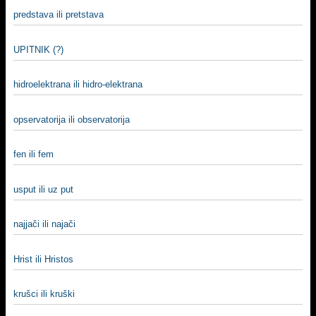
predstava ili pretstava
UPITNIK (?)
hidroelektrana ili hidro-elektrana
opservatorija ili observatorija
fen ili fem
usput ili uz put
najjači ili najači
Hrist ili Hristos
krušci ili kruški