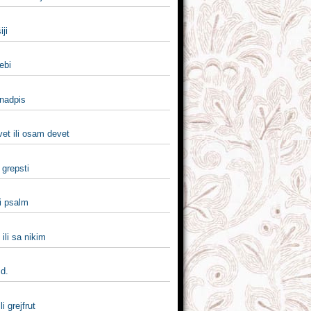
iji
nebi
 nadpis
et ili osam devet
i grepsti
i psalm
 ili sa nikim
 d.
li grejfrut