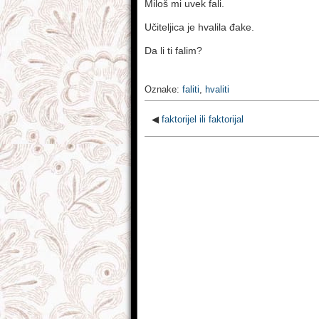
Miloš mi uvek fali.
Učiteljica je hvalila đake.
Da li ti falim?
Oznake:
faliti
,
hvaliti
◀
faktorijel ili faktorijal