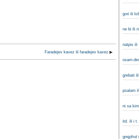
gori ili loš
ne bi ili 
natpis ili
Faradejev kavez ili faradejev kavez
▶
osam-dev
grebati il
psalam il
ni sa kim
itd. ili i t.
grejpfrut i