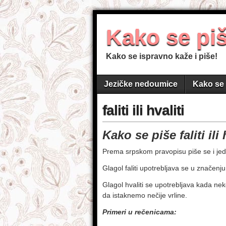
Kako se pi
Kako se ispravno kaže i piše!
Jezičke nedoumice
Kako se 
faliti ili hvaliti
Kako se piše faliti ili 
Prema srpskom pravopisu piše se i jedno
Glagol faliti upotrebljava se u značenj
Glagol hvaliti se upotrebljava kada n
da istaknemo nečije vrline.
Primeri u rečenicama: