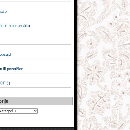
 našo
ik ili hipokoristika
i
 opsajd
n ili pozorišan
F (‘)
rije
e