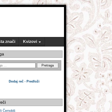
ta znači
Kvizovi
ga
Dodaj reč - Predloži
eči
li Černobilj