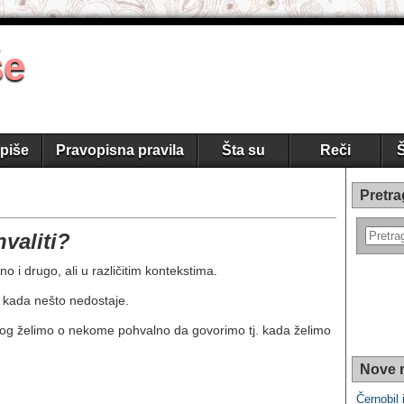
še
piše
Pravopisna pravila
Šta su
Reči
Š
Pretra
hvaliti?
 i drugo, ali u različitim kontekstima.
u kada nešto nedostaje.
ekog želimo o nekome pohvalno da govorimo tj. kada želimo
Nove r
Černobil i