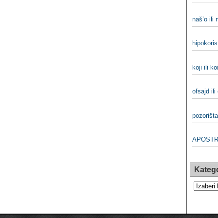
naš’o ili
hipokorist
koji ili ko
ofsajd ili
pozorišta
APOSTRO
Katego
Kategorij