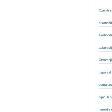
Oženiti s
erkondišn
akobogda
apsorpcij
Otvaranj
napola il
odmalena
pijac ili 
nemože i