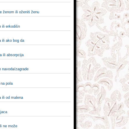
e ženom ili oženiti ženu
 ili erkodišn
 ili ako bog da
a ili absorpcija
e navoda/zagrade
i na pola
 ili od malena
pijaca
li ne može