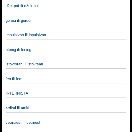
džekpot ili džek pot
goreći ili gorući
impulsivan ili inpulsivan
pfenig ili fening
istovrstan ili istovrsan
fen ili fem
INTERNISTA
artikal ili artikl
cetrnaest ili cetrnest