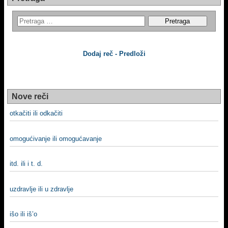
Dodaj reč - Predloži
Nove reči
otkačiti ili odkačiti
omogućivanje ili omogućavanje
itd. ili i t. d.
uzdravlje ili u zdravlje
išo ili iš’o