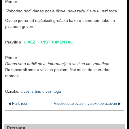
Primer:
Slobodno dođi danas posle škole, pokazaću ti sve u vezi toga.
Ovo je jedna od najčešćih grešaka kako u usmenom tako i u
pisanom govoru!
Pravilno
:
U VEZI + INSTRUMENTAL
Primer:
Danas smo dobili nove informacije u vezi sa tim zadatkom.
Razgovarali smo u vezi sa poslom, čini mi se da je vredan
momak.
Oznake:
u vezi s tim
,
u vezi toga
◀
Park reči
Visokoobrazovan ili visoko obrazovan
▶
Pretraga