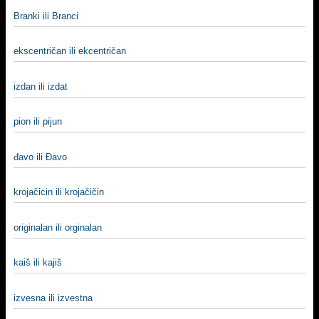
Branki ili Branci
ekscentričan ili ekcentričan
izdan ili izdat
pion ili pijun
đavo ili Đavo
krojačicin ili krojačičin
originalan ili orginalan
kaiš ili kajiš
izvesna ili izvestna