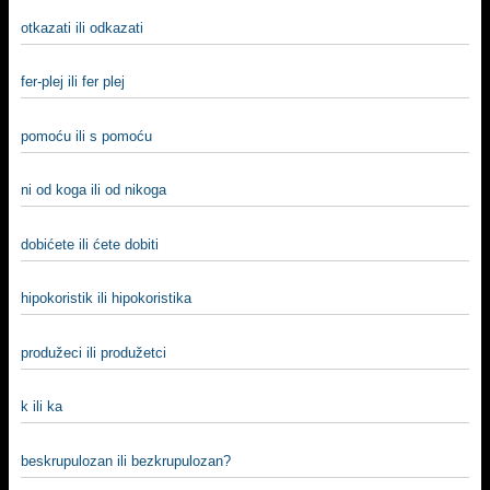
otkazati ili odkazati
fer-plej ili fer plej
pomoću ili s pomoću
ni od koga ili od nikoga
dobićete ili ćete dobiti
hipokoristik ili hipokoristika
produžeci ili produžetci
k ili ka
beskrupulozan ili bezkrupulozan?