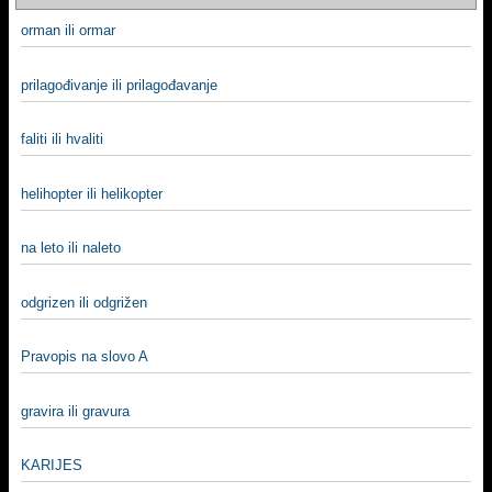
orman ili ormar
prilagođivanje ili prilagođavanje
faliti ili hvaliti
helihopter ili helikopter
na leto ili naleto
odgrizen ili odgrižen
Pravopis na slovo A
gravira ili gravura
KARIJES