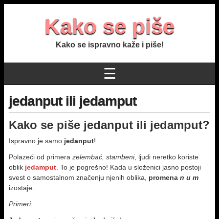
Kako se piše
Kako se ispravno kaže i piše!
☰
jedanput ili jedamput
Kako se piše
jedanput ili jedamput
?
Ispravno je samo
jedanput
!
Polazeći od primera
zelembać, stambeni
, lјudi neretko koriste
oblik
jedamput
. To je pogrešno! Kada u složenici jasno postoji
svest o samostalnom značenju njenih oblika,
promena
n u m
izostaje.
Primeri: