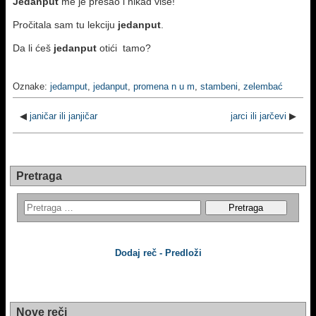
Jedanput
me je prešao i nikad više!
Pročitala sam tu lekciju
jedanput
.
Da li ćeš
jedanput
otići tamo?
Oznake:
jedamput
,
jedanput
,
promena n u m
,
stambeni
,
zelembać
◀
janičar ili janjičar
jarci ili jarčevi
▶
Pretraga
Dodaj reč - Predloži
Nove reči