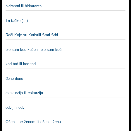
hidrantni ili hidratantni
Tri tačke (…)
Reči Koje su Koristili Stari Srbi
bio sam kod kuće ili bio sam kući
kad-tad ili kad tad
đene đene
ekskurzija ili eskurzija
odvij ili odvi
Oženiti se ženom ili oženiti ženu