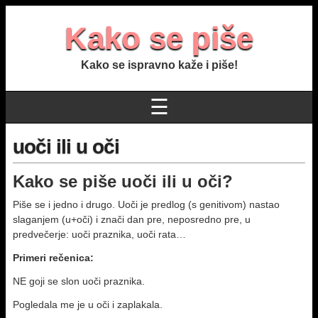
Kako se piše
Kako se ispravno kaže i piše!
☰
uoči ili u oči
Kako se piše uoči ili u oči?
Piše se i jedno i drugo. Uoči je predlog (s genitivom) nastao
slaganjem (u+oči) i znači dan pre, neposredno pre, u
predvečerje: uoči praznika, uoči rata…
Primeri rečenica:
NE goji se slon uoči praznika.
Pogledala me je u oči i zaplakala.