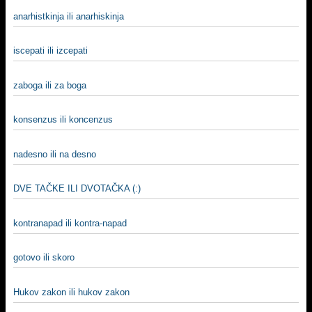
anarhistkinja ili anarhiskinja
iscepati ili izcepati
zaboga ili za boga
konsenzus ili koncenzus
nadesno ili na desno
DVE TAČKE ILI DVOTAČKA (:)
kontranapad ili kontra-napad
gotovo ili skoro
Hukov zakon ili hukov zakon