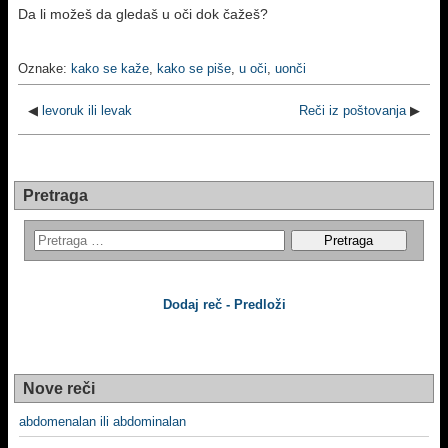
Da li možeš da gledaš u oči dok čažeš?
Oznake:
kako se kaže
,
kako se piše
,
u oči
,
uonči
◀
levoruk ili levak
Reči iz poštovanja
▶
Pretraga
Dodaj reč - Predloži
Nove reči
abdomenalan ili abdominalan