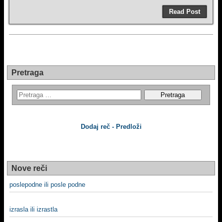
Read Post
Pretraga
Dodaj reč - Predloži
Nove reči
poslepodne ili posle podne
izrasla ili izrastla