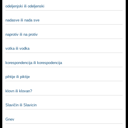
odeljenjski ili odeljenski
nadasve ili nada sve
naprotiv ili na protiv
votka ili vodka
korespondencija ili korespodencija
pihtije ili piktije
klovn ili klovan?
Slavičin ili Slavicin
Gnev