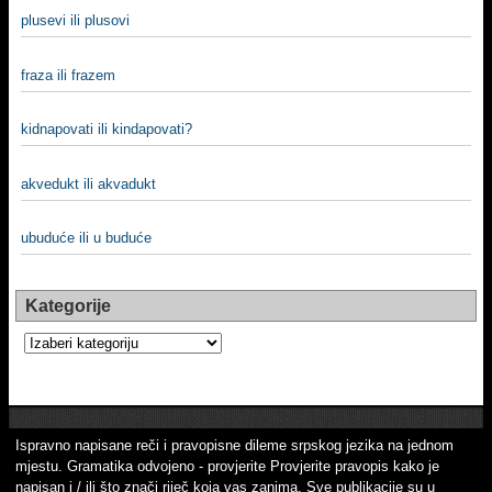
plusevi ili plusovi
fraza ili frazem
kidnapovati ili kindapovati?
akvedukt ili akvadukt
ubuduće ili u buduće
Kategorije
Kategorije
Ispravno napisane reči i pravopisne dileme srpskog jezika na jednom
mjestu. Gramatika odvojeno - provjerite Provjerite pravopis kako je
napisan i / ili što znači riječ koja vas zanima. Sve publikacije su u