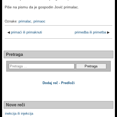
Piše na pismu da je gospodin Jović primalac.
Oznake:
primalac
,
primaoc
◀
primaći ili primaknuti
primedba ili primetba
▶
Pretraga
Dodaj reč - Predloži
Nove reči
inekcija ili injekcija