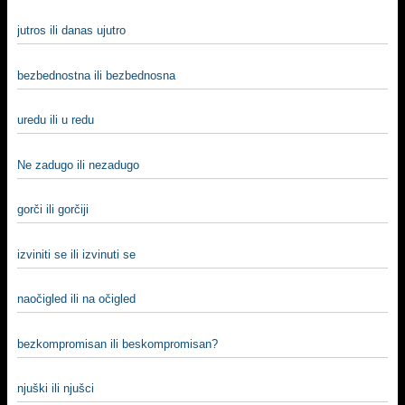
jutros ili danas ujutro
bezbednostna ili bezbednosna
uredu ili u redu
Ne zadugo ili nezadugo
gorči ili gorčiji
izviniti se ili izvinuti se
naočigled ili na očigled
bezkompromisan ili beskompromisan?
njuški ili njušci