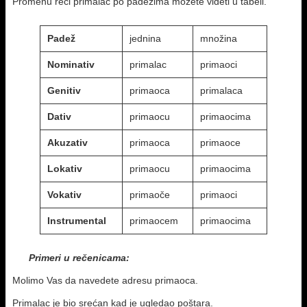
Promenu reči primalac po padežima možete videti u tabeli.
Padež
jednina
množina
Nominativ
primalac
primaoci
Genitiv
primaoca
primalaca
Dativ
primaocu
primaocima
Akuzativ
primaoca
primaoce
Lokativ
primaocu
primaocima
Vokativ
primaoče
primaoci
Instrumental
primaocem
primaocima
Primeri u rečenicama:
Molimo Vas da navedete adresu primaoca.
Primalac je bio srećan kad je ugledao poštara.