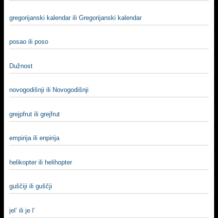
gregorijanski kalendar ili Gregorijanski kalendar
posao ili poso
Dužnost
novogodišnji ili Novogodišnji
grejpfrut ili grejfrut
empirija ili enpirija
helikopter ili helihopter
guščiji ili guščji
jel’ ili je l’