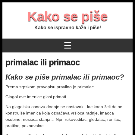
Kako se piše
Kako se ispravno kaže i piše!
☰
primalac ili primaoc
Kako se piše primalac ili primaoc?
Prema srpskom pravopisu pravilno je primalac.
Glagol ove imenice glasi primati.
Na glagolsku osnovu dodaje se nastavak –lac kada želi da se
konstruiše imenica koja označava vršioca radnje, imaoca
osobine, nosioca stanja… Npr. rukovodilac, gledalac, ronilac,
pratilac, poznavalac…