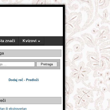
ta znači
Kvizovi
ga
Dodaj reč - Predloži
eči
tan ili ekstrovertan