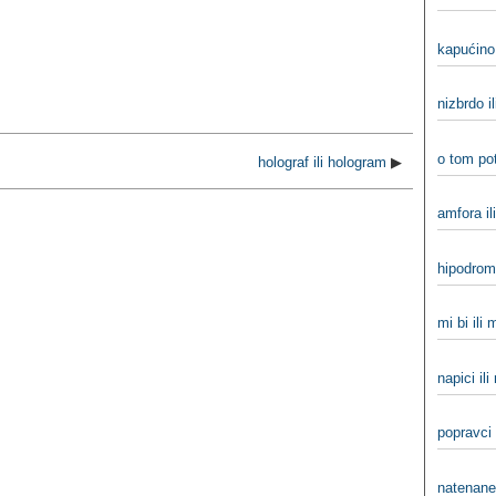
kapućino 
nizbrdo il
o tom po
holograf ili hologram
▶
amfora il
hipodrom 
mi bi ili
napici ili
popravci 
natenane 