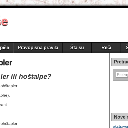
še
piše
Pravopisna pravila
Šta su
Reči
Š
pler
Pretra
er ili hoštalpe?
ohštapler.
pler).
rant.
Nove r
ohštapler!
ekstraver