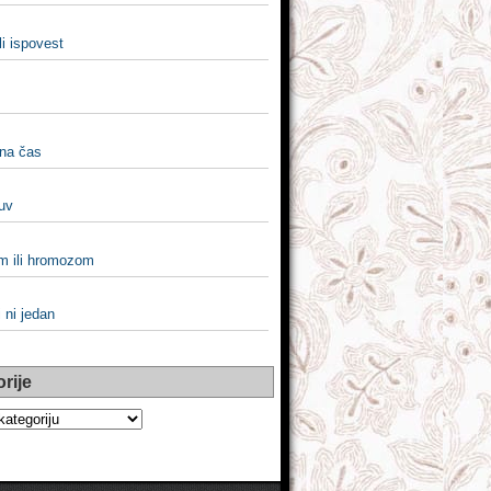
li ispovest
 na čas
luv
 ili hromozom
i ni jedan
rije
e