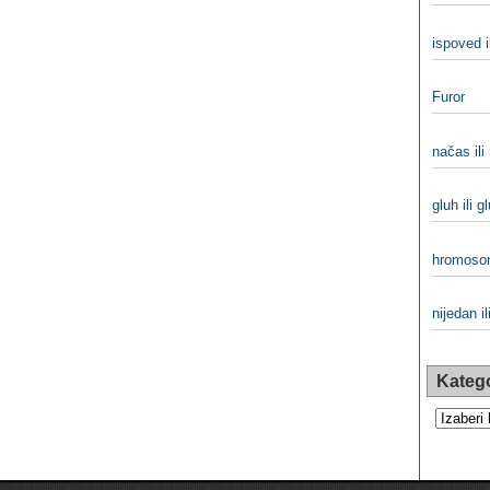
ispoved i
Furor
načas ili
gluh ili g
hromosom
nijedan il
Katego
Kategorij