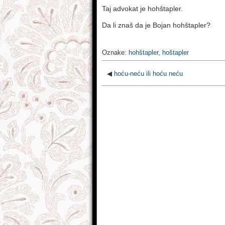
Taj advokat je hohštapler.
Da li znaš da je Bojan hohštapler?
Oznake:
hohštapler
,
hoštapler
◀
hoću-neću ili hoću neću