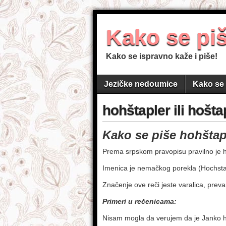
Kako se pi
Kako se ispravno kaže i piše!
Jezičke nedoumice
Kako se 
hohštapler ili hošta
Kako se piše hohštapl
Prema srpskom pravopisu pravilno je h
Imenica je nemačkog porekla (Hochsta
Značenje ove reči jeste varalica, preva
Primeri u rečenicama:
Nisam mogla da verujem da je Janko h