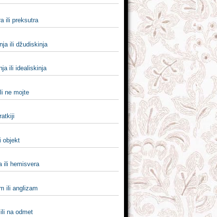
a ili preksutra
nja ili džudiskinja
nja ili idealiskinja
li ne mojte
ratkiji
i objekt
 ili hemisvera
m ili anglizam
ili na odmet