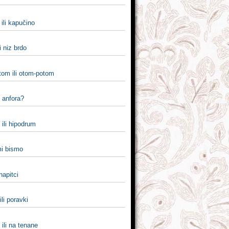
ili kapučino
i niz brdo
tom ili otom-potom
i anfora?
ili hipodrum
 mi bismo
 napitci
ili poravki
ili na tenane