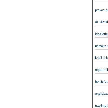
prekosutr
džudistki
idealistki
nemojte i
kraći ili k
objekat il
hemisfera
angliciza
naodmet 