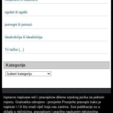
ogoleti ili ogoliti
pomogni ili pomozi
idealistkinja ili idealiskinja
Tri tačke (…)
Kategorije
Kategorije
Ispravno napisane reči i pravopisne dileme srpskog jezika na jednom
mjestu. Gramatika odvojeno - provjerite Provjerite pravopis kako je
napisan i / ili što znači riječ koja vas zanima. Sve publikacije su u
skladu s rječnicima, pravopisom i pravilno napisanim tekstovima