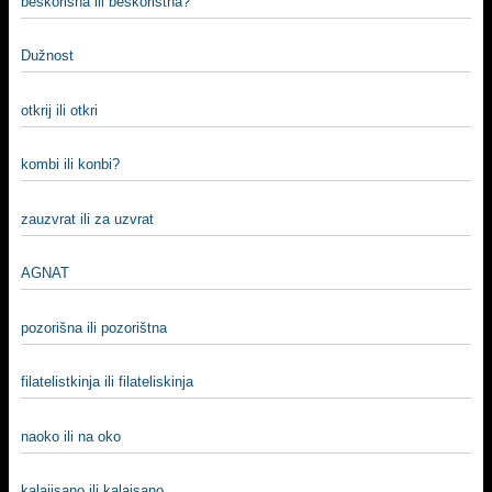
beskorisna ili beskoristna?
Dužnost
otkrij ili otkri
kombi ili konbi?
zauzvrat ili za uzvrat
AGNAT
pozorišna ili pozorištna
filatelistkinja ili filateliskinja
naoko ili na oko
kalajisano ili kalaisano