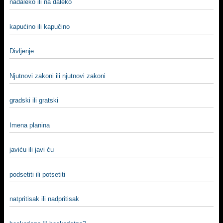
nadaleko ili na daleko
kapućino ili kapučino
Divljenje
Njutnovi zakoni ili njutnovi zakoni
gradski ili gratski
Imena planina
javiću ili javi ću
podsetiti ili potsetiti
natpritisak ili nadpritisak