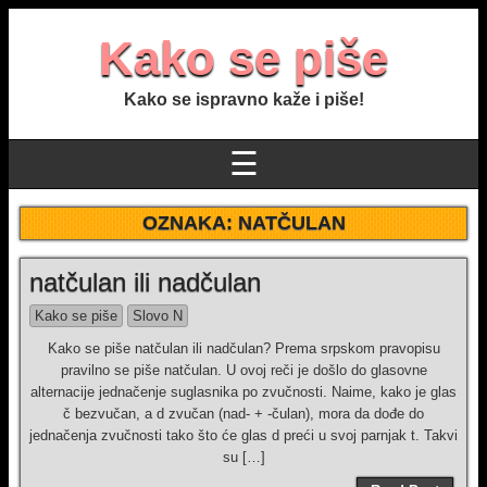
Kako se piše
Kako se ispravno kaže i piše!
☰
OZNAKA:
NATČULAN
natčulan ili nadčulan
Kako se piše
Slovo N
Kako se piše natčulan ili nadčulan? Prema srpskom pravopisu
pravilno se piše natčulan. U ovoj reči je došlo do glasovne
alternacije jednačenje suglasnika po zvučnosti. Naime, kako je glas
č bezvučan, a d zvučan (nad- + -čulan), mora da dođe do
jednačenja zvučnosti tako što će glas d preći u svoj parnjak t. Takvi
su […]