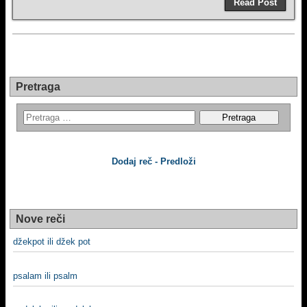
Read Post
Pretraga
Dodaj reč - Predloži
Nove reči
džekpot ili džek pot
psalam ili psalm