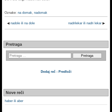
Oznake:
na domak
,
nadomak
◀
nadole ili na dole
nadrilekar ili nadri lekar
▶
Pretraga
Dodaj reč - Predloži
Nove reči
haber ili aber