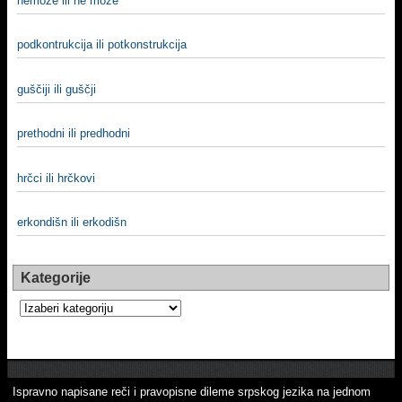
nemože ili ne može
podkontrukcija ili potkonstrukcija
guščiji ili guščji
prethodni ili predhodni
hrčci ili hrčkovi
erkondišn ili erkodišn
Kategorije
Kategorije
Ispravno napisane reči i pravopisne dileme srpskog jezika na jednom