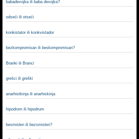
babadevojka ili baba devojka?
odseći ili otseći
konkistator ili konkvistador
bezkompromisan ili beskompromisan?
Branki ili Branci
grešci ili greški
anarhistkinja ili anarhiskinja
hipodrom ili hipodrum
besmislen ili bezsmislen?