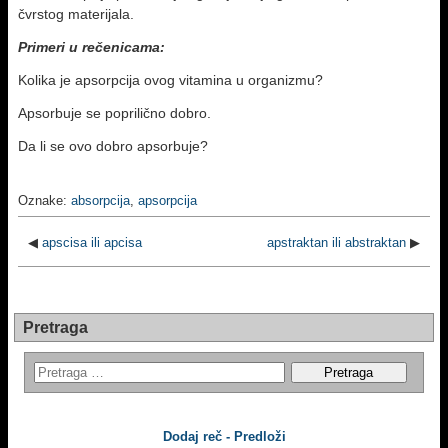
čvrstog materijala.
Primeri u rečenicama:
Kolika je apsorpcija ovog vitamina u organizmu?
Apsorbuje se poprilično dobro.
Da li se ovo dobro apsorbuje?
Oznake:
absorpcija
,
apsorpcija
◀
apscisa ili apcisa
apstraktan ili abstraktan
▶
Pretraga
Dodaj reč - Predloži