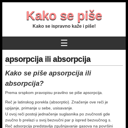
Kako se piše
Kako se ispravno kaže i piše!
☰
apsorpcija ili absorpcija
Kako se piše apsorpcija ili
absorpcija?
Prema srspkom pravopisu pravilno se piše apsorpcija.
Reč je latinskog porekla (absorptio). Značenje ove reči je
upijanje, primanje u sebe, usisavanje.
U ovoj reči postoji jednačenje suglasnika po zvučnosti gde
zvučno b prelazi u svoj bezvučni par p ispred bezvučnog s.
Reč adsorpcija predstavlja zgušnjavanje gasova na površini