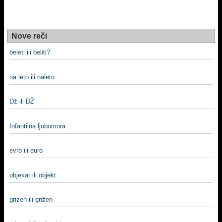
Nove reči
beleti ili beliti?
na leto ili naleto
Dž ili DŽ
Infantilna ljubomora
evro ili euro
objekat ili objekt
grizen ili grižen