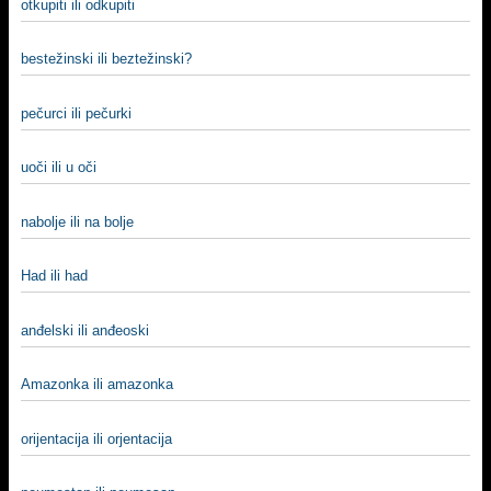
otkupiti ili odkupiti
bestežinski ili beztežinski?
pečurci ili pečurki
uoči ili u oči
nabolje ili na bolje
Had ili had
anđelski ili anđeoski
Amazonka ili amazonka
orijentacija ili orjentacija