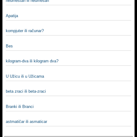
neumestan ili neumesan
Apatija
kompjuter ili računar?
Bes
kilogram-dva ili kilogram dva?
U Užicu ili u Užicama
beta zraci ili beta-zraci
Branki ili Branci
astmatičar ili asmaticar