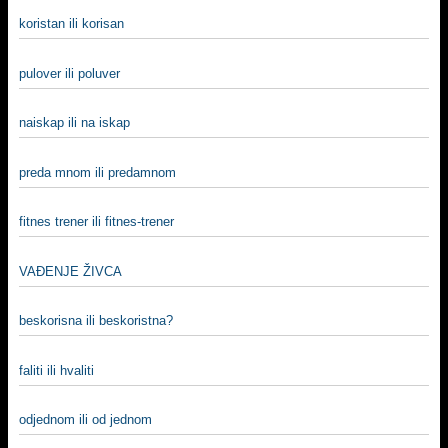
koristan ili korisan
pulover ili poluver
naiskap ili na iskap
preda mnom ili predamnom
fitnes trener ili fitnes-trener
VAĐENJE ŽIVCA
beskorisna ili beskoristna?
faliti ili hvaliti
odjednom ili od jednom