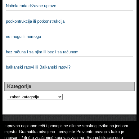
Načela rada državne uprave
podkontrukcija ili potkonstrukcija
ne mogu ili nemogu
bez računa i sa njim ili bez i sa računom
balkanski ratovi ili Balkanski ratovi?
Kategorije
Kategorije
Ispravno napisane reči i pravopisne dileme srpskog jezika na jednom
mjestu. Gramatika odvojeno - provjerite Provjerite pravopis kako je
napisan i / ili što znači riječ koja vas zanima. Sve publikacije su u