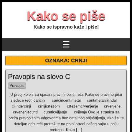
Kako se piše
Kako se ispravno kaže i piše!
☰
OZNAKA:
CRNJI
Pravopis na slovo C
Pravopis
U prvoj koloni su upisani pravilni oblici reči. Kako se pravilno pišu
sledeće reči: caričin caricincentimetar cantimetarcilindar
cilindercrnji crnijicrtežom crtežemcrvenjenje crvenjene,
crvenenjecuriti cureticviljenje cvilenje Ovo je stranica sa
brzim pravopisnim odgovorima bez detaljnog objašnjenja, ako želite
detaljan opis reči pretražite na prvoj strani našeg sajta u polju
pretraga. Kako […]