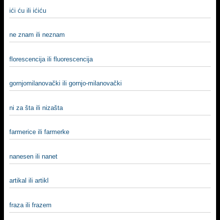
ići ću ili ićiću
ne znam ili neznam
florescencija ili fluorescencija
gornjomilanovački ili gornjo-milanovački
ni za šta ili nizašta
farmerice ili farmerke
nanesen ili nanet
artikal ili artikl
fraza ili frazem