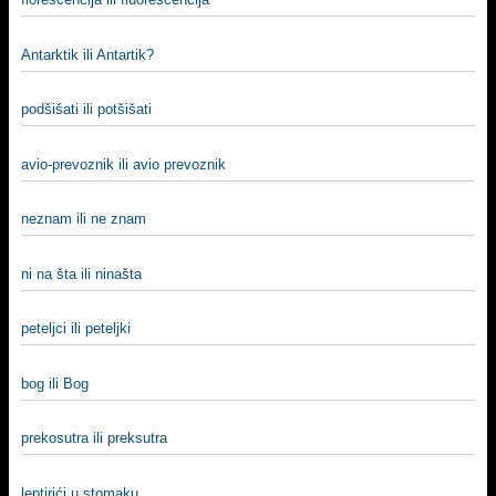
Antarktik ili Antartik?
podšišati ili potšišati
avio-prevoznik ili avio prevoznik
neznam ili ne znam
ni na šta ili ninašta
peteljci ili peteljki
bog ili Bog
prekosutra ili preksutra
leptirići u stomaku