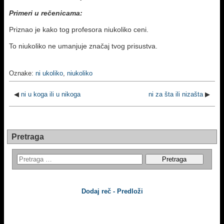
Primeri u rečenicama:
Priznao je kako tog profesora niukoliko ceni.
To niukoliko ne umanjuje značaj tvog prisustva.
Oznake:
ni ukoliko
,
niukoliko
◀
ni u koga ili u nikoga
ni za šta ili nizašta
▶
Pretraga
Dodaj reč - Predloži