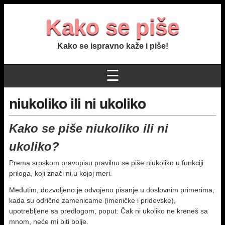
Kako se piše
Kako se ispravno kaže i piše!
☰
niukoliko ili ni ukoliko
Kako se piše niukoliko ili ni
ukoliko?
Prema srpskom pravopisu pravilno se piše niukoliko u funkciji
priloga, koji znači ni u kojoj meri.
Međutim, dozvoljeno je odvojeno pisanje u doslovnim primerima,
kada su odrične zamenicame (imeničke i pridevske),
upotrebljene sa predlogom, poput: Čak ni ukoliko ne kreneš sa
mnom, neće mi biti bolje.