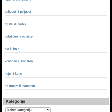
poljubci ili poljupci
grublji ili grubiji
ovlašćen ili ovlašten
alo ili halo
korišćen ili korišten
koje ili ko je
sa mnom ili samnom
Kategorije
Kategorije