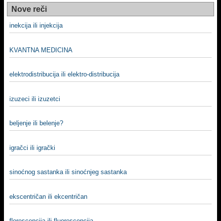
Nove reči
inekcija ili injekcija
KVANTNA MEDICINA
elektrodistribucija ili elektro-distribucija
izuzeci ili izuzetci
beljenje ili belenje?
igračci ili igrački
sinoćnog sastanka ili sinoćnjeg sastanka
ekscentričan ili ekcentričan
florescencija ili fluorescencija