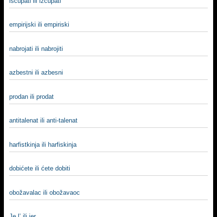
iščupati ili izčupati
empirijski ili empiriski
nabrojati ili nabrojiti
azbestni ili azbesni
prodan ili prodat
antitalenat ili anti-talenat
harfistkinja ili harfiskinja
dobićete ili ćete dobiti
obožavalac ili obožavaoc
Je l’ ili jer