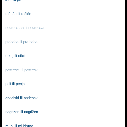
reći će ili rećiće
neumestan ili neumesan
prababa ili pra baba
otkrij ili otkri
pastrmci ili pastrmki
peli ili penjali
anđelski ili anđeoski
nagrizen ili nagrižen
mi bi ili mi bismo