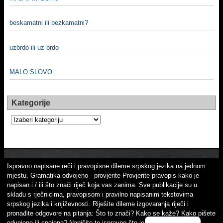
beskamatni ili bezkamatni?
uzbrdo ili uz brdo
MALO SLOVO
Kategorije
Kategorije
Ispravno napisane reči i pravopisne dileme srpskog jezika na jednom
mjestu. Gramatika odvojeno - provjerite Provjerite pravopis kako je
napisan i / ili što znači riječ koja vas zanima. Sve publikacije su u
skladu s rječnicima, pravopisom i pravilno napisanim tekstovima
srpskog jezika i književnosti. Riješite dileme izgovaranja riječi i
pronađite odgovore na pitanja: Što to znači? Kako se kaže? Kako pišete
odvojeno ili spojeno? Napišite to ispravno što je važno! Srpski jezik