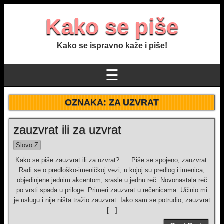
Kako se piše
Kako se ispravno kaže i piše!
☰
OZNAKA:
ZA UZVRAT
zauzvrat ili za uzvrat
Slovo Z
Kako se piše zauzvrat ili za uzvrat? Piše se spojeno, zauzvrat.
Radi se o predloško-imeničkoj vezi, u kojoj su predlog i imenica,
objedinjene jednim akcentom, srasle u jednu reč. Novonastala reč
po vrsti spada u priloge. Primeri zauzvrat u rečenicama: Učinio mi
je uslugu i nije ništa tražio zauzvrat. Iako sam se potrudio, zauzvrat
[…]