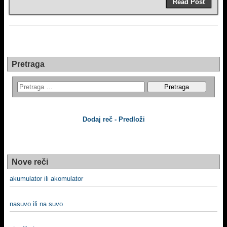
Read Post
Pretraga
Dodaj reč - Predloži
Nove reči
akumulator ili akomulator
nasuvo ili na suvo