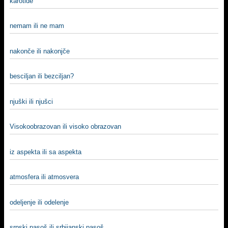
karotide
nemam ili ne mam
nakonče ili nakonjče
besciljan ili bezciljan?
njuški ili njušci
Visokoobrazovan ili visoko obrazovan
iz aspekta ili sa aspekta
atmosfera ili atmosvera
odeljenje ili odelenje
srpski pasoš ili srbijanski pasoš