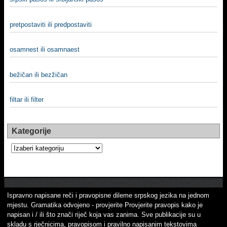
pretpostaviti ili predpostaviti
osamnest ili osamnaest
bežičan ili bezžičan
filtar ili filter
Kategorije
Kategorije
Ispravno napisane reči i pravopisne dileme srpskog jezika na jednom
mjestu. Gramatika odvojeno - provjerite Provjerite pravopis kako je
napisan i / ili što znači riječ koja vas zanima. Sve publikacije su u
skladu s rječnicima, pravopisom i pravilno napisanim tekstovima