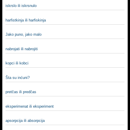
iskrslo ili iskrsnulo
harfistkinja ili harfiskinja
Jako puno, jako malo
nabrojati ili nabrojiti
kopci ili kobci
Šta su inćuni?
pretčas ili predčas
eksperimenat ili eksperiment
apsorpcija ili absorpcija