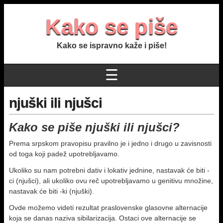
Kako se piše
Kako se ispravno kaže i piše!
☰
njuški ili njušci
Kako se piše njuški ili njušci?
Prema srpskom pravopisu pravilno je i jedno i drugo u zavisnosti
od toga koji padež upotrebljavamo.
Ukoliko su nam potrebni dativ i lokativ jednine, nastavak će biti -
ci (njušci), ali ukoliko ovu reč upotrebljavamo u genitivu množine,
nastavak će biti -ki (njuški).
Ovde možemo videti rezultat praslovenske glasovne alternacije
koja se danas naziva sibilarizacija. Ostaci ove alternacije se