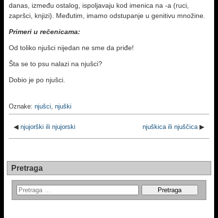
danas, između ostalog, ispoljavaju kod imenica na -a (ruci,
zapršci, knjizi). Međutim, imamo odstupanje u genitivu množine.
Primeri u rečenicama:
Od toliko njušci nijedan ne sme da priđe!
Šta se to psu nalazi na njušci?
Dobio je po njušci.
Oznake:
njušci
,
njuški
◀
njujorški ili njujorski
njuškica ili njuščica
▶
Pretraga