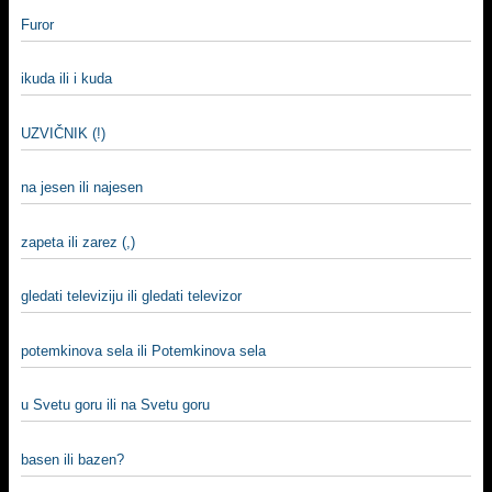
Furor
ikuda ili i kuda
UZVIČNIK (!)
na jesen ili najesen
zapeta ili zarez (,)
gledati televiziju ili gledati televizor
potemkinova sela ili Potemkinova sela
u Svetu goru ili na Svetu goru
basen ili bazen?