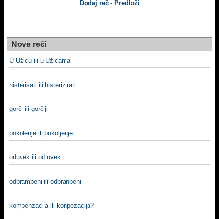
Dodaj reč - Predloži
Nove reči
U Užicu ili u Užicama
histerisati ili histerizirati
gorči ili gorčiji
pokolenje ili pokoljenje
oduvek ili od uvek
odbrambeni ili odbranbeni
kompenzacija ili konpezacija?